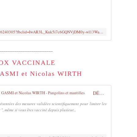
https://m.vk.com/video623312115_456240305?fbclid=IwAR3L_Kuk5i7c6GQNVjDM0y-wl13WalCFlnCOzDdkyefZ3NLv6GPVc7PXEmQ
_________________________
OX VACCINALE
ASMI et Nicolas WIRTH
DÉTOX VACCINALE avec avec Amin GASMI et Nicolas WIRTH - Pangolins et mantilles
ésentées des mesures validées scientifiquement pour limiter les
 ", même si vous êtes vacciné depuis plusieur...