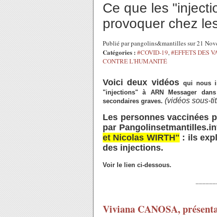
Ce que les "injec
provoquer chez le
Publié par pangolins&mantilles sur 21 No
Catégories :
#COVID-19
,
#EFFETS DES V
CONTRE L'HUMANITÉ
Voici deux vidéos
qui nous i
"injections" à ARN Messager dans 
(vidéos sous-ti
secondaires graves.
Les personnes
vaccinées p
par Pangolinsetmantilles.in
et Nicolas WIRTH"
: ils ex
des injections.
Voir le lien ci-dessous.
______
Viviana CANOSA, présentat