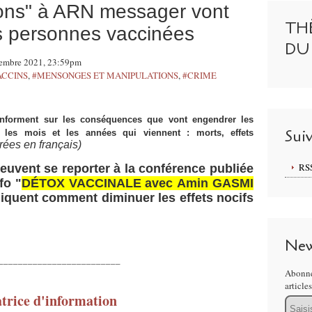
tions" à ARN messager vont
TH
s personnes vaccinées
DU
vembre 2021, 23:59pm
ACCINS
,
#MENSONGES ET MANIPULATIONS
,
#CRIME
nforment sur les conséquences que vont engendrer les
Sui
les mois et les années qui viennent : morts, effets
trées en français)
RS
euvent se reporter à la conférence publiée
fo "
DÉTOX VACCINALE avec Amin GASMI
pliquent comment
diminuer les effets nocifs
New
_________________________
Abonne
article
rice d'information
Email