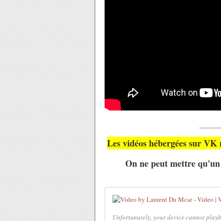
______
Les vidéos hébergées sur V
On ne peut mettre qu'un 
Unfortunately, your device cannot playb