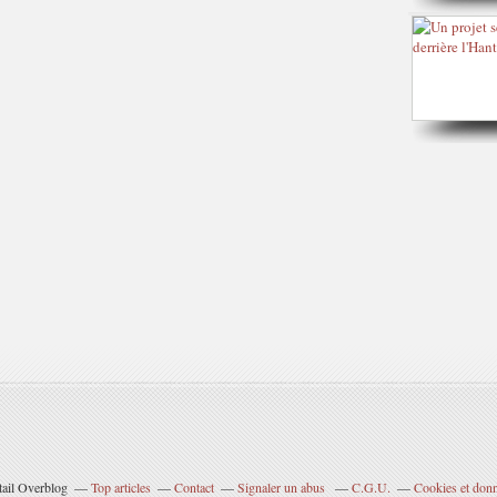
tail Overblog
Top articles
Contact
Signaler un abus
C.G.U.
Cookies et donn