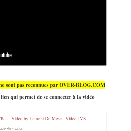
_________________________
K ne sont pas reconnues par OVER-BLOG.COM
lien qui permet de se connecter à la vidéo
Video by Laurent Du Mcse - Video | VK
ack this video