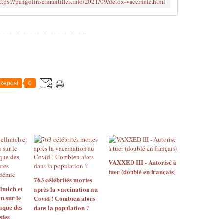
ttps://pangolinsetmantilles.info/2021/09/detox-vaccinale.html
_________________________
Repost
0
VAXXED III - Autorisé à
tuer (doublé en français)
763 célébrités mortes
lmich et
après la vaccination au
n sur le
Covid ! Combien alors
aque des
dans la population ?
stes