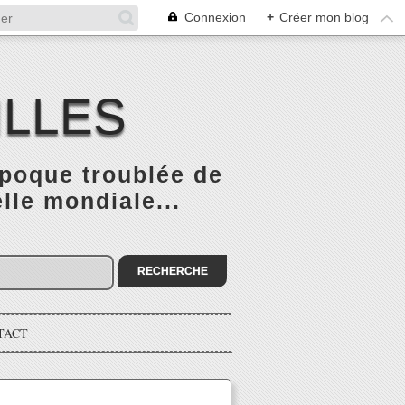
Connexion
+
Créer mon blog
ILLES
époque troublée de
elle mondiale...
TACT