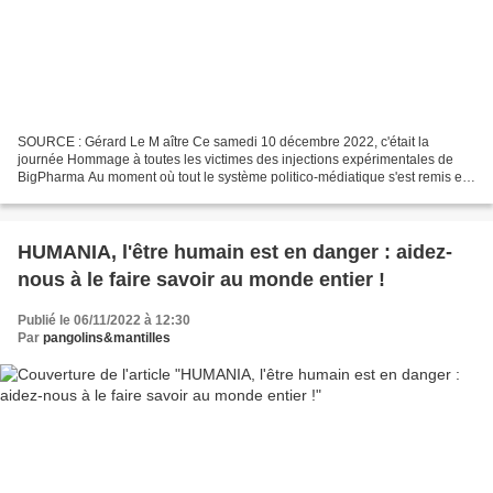
SOURCE : Gérard Le M aître Ce samedi 10 décembre 2022, c'était la
journée Hommage à toutes les victimes des injections expérimentales de
BigPharma Au moment où tout le système politico-médiatique s'est remis en
mode manip-intox pour relancer la piqouzerie...
HUMANIA, l'être humain est en danger : aidez-
nous à le faire savoir au monde entier !
Publié le 06/11/2022 à 12:30
Par
pangolins&mantilles