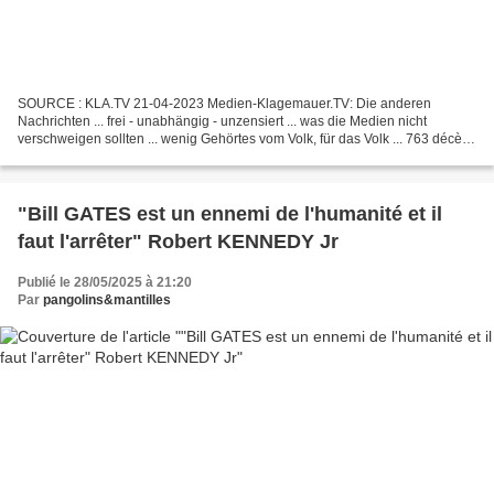
SOURCE : KLA.TV 21-04-2023 Medien-Klagemauer.TV: Die anderen
Nachrichten ... frei - unabhängig - unzensiert ... was die Medien nicht
verschweigen sollten ... wenig Gehörtes vom Volk, für das Volk ... 763 décès
liés au vaccin Covid et des centaines de...
"Bill GATES est un ennemi de l'humanité et il
faut l'arrêter" Robert KENNEDY Jr
Publié le 28/05/2025 à 21:20
Par
pangolins&mantilles