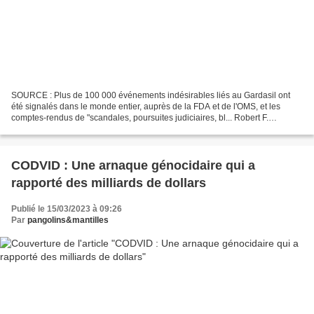
SOURCE : Plus de 100 000 événements indésirables liés au Gardasil ont
été signalés dans le monde entier, auprès de la FDA et de l'OMS, et les
comptes-rendus de "scandales, poursuites judiciaires, bl... Robert F.
Kennedy, Jr., Gardasil Science Day Presentation...
CODVID : Une arnaque génocidaire qui a
rapporté des milliards de dollars
Publié le 15/03/2023 à 09:26
Par
pangolins&mantilles