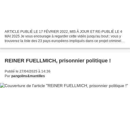
ARTICLE PUBLIÉ LE 17 FÉVRIER 2022, MIS À JOUR ET RE-PUBLIÉ LE 4
MAI 2025 Je vous encourage à regarder cette vidéo jusqu'au bout : vous y
trouverez la liste des 23 pays européens impliqués dans ce projet criminel,
contre lesquels une plainte a été déposée...
REINER FUELLMICH, prisonnier politique !
Publié le 27/04/2025 à 14:36
Par
pangolins&mantilles