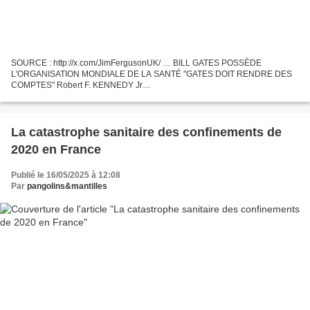
SOURCE : http://x.com/JimFergusonUK/ … BILL GATES POSSÈDE
L'ORGANISATION MONDIALE DE LA SANTÉ "GATES DOIT RENDRE DES
COMPTES" Robert F. KENNEDY Jr
___________________________________________________________
_________________ Robert F. KENNEDY Jr n'est...
La catastrophe sanitaire des confinements de
2020 en France
Publié le 16/05/2025 à 12:08
Par
pangolins&mantilles