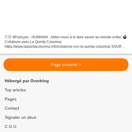
🇫🇷 #Français - HUMANIA : Aidez-nous à le faire savoir au monde entier. 🗳
Collabore avec La Quinta Columna:
https://www.laquintacolumna.info/colabora-con-la-quinta-columna/ SOURCE
: La Quinta Columna L'être humain est en danger : le TRANSHUMANISME
appelé...
Page suivante >
Hébergé par Overblog
Top articles
Pages
Contact
Signaler un abus
C.G.U.