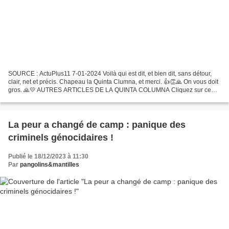
SOURCE : ActuPlus11 7-01-2024 Voilà qui est dit, et bien dit, sans détour,
clair, net et précis. Chapeau la Quinta Clumna, et merci. 👍👏🙏 On vous doit
gros. 🙏💛 AUTRES ARTICLES DE LA QUINTA COLUMNA Cliquez sur ce
lien pour accéder aux vidéos
___________________________________________________________.
..
La peur a changé de camp : panique des
criminels génocidaires !
Publié le 18/12/2023 à 11:30
Par
pangolins&mantilles