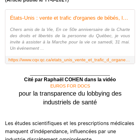
États-Unis : vente et trafic d'organes de bébés, le nouveau scandale de l'avortement
Chers amis de la Vie, En ce 50e anniversaire de la Charte
des droits et libertés de la personne du Québec, je vous
invite à assister à la Marche pour la vie ce samedi, 31 mai.
Un événement ...
https://www.cqv.qc.ca/etats_unis_vente_et_trafic_d_organes_de_bebes_le_nouveau_scandale_de_l_avortement
________________________________
Cité par Raphaël COHEN dans la vidéo
EUROS FOR DOCS
pour la transparence du lobbying des
industriels de santé
Les études scientifiques et les prescriptions médicales
manquent d’indépendance, influencées par une
industrie discrètement omniprésente.