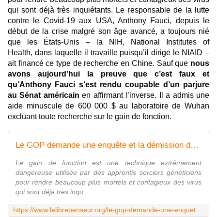
qui sont déjà très inquiétants. Le responsable de la lutte
contre le Covid-19 aux USA, Anthony Fauci, depuis le
début de la crise malgré son âge avancé, a toujours nié
que les États-Unis – la NIH,
National Institutes of
Health,
dans laquelle il travaille puisqu’il dirige le NIAID –
ait financé ce type de recherche en Chine. Sauf que
nous
avons aujourd’hui la preuve que c’est faux et
qu’Anthony Fauci s’est rendu coupable d’un parjure
au Sénat américain
en affirmant l’inverse. Il a admis une
aide minuscule de 600 000 $ au laboratoire de Wuhan
excluant toute recherche sur le gain de fonction.
Le GOP demande une enquête et la démission de Fauci après que le NIH a admis avoir financé des "gains de fonction"
Le gain de fonction est une technique extrêmement
dangereuse utilisée par des apprentis sorciers généticiens
pour rendre beaucoup plus mortels et contagieux des virus
qui sont déjà très inqu...
https://www.lelibrepenseur.org/le-gop-demande-une-enquete-et-la-demission-de-fauci-apres-que-le-nih-a-admis-avoir-finance-des-gains-de-fonction/