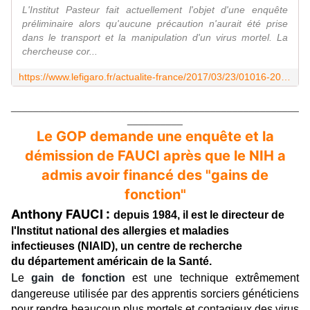
L'Institut Pasteur fait actuellement l'objet d'une enquête
préliminaire alors qu'aucune précaution n'aurait été prise
dans le transport et la manipulation d'un virus mortel. La
chercheuse cor...
https://www.lefigaro.fr/actualite-france/2017/03/23/01016-20170323ARTFIG00169-l-institut-pasteur-dans-la-tourmente-apres-le-transport-clandestin-d-un-virus-mortel.php
____________________________________________________
__________
Le GOP demande une enquête et la
démission de FAUCI après que le NIH a
admis avoir financé des "gains de
fonction"
:
Anthony FAUCI
depuis 1984, il est le directeur de
l'
Institut national des allergies et maladies
infectieuses
(NIAID), un centre de recherche
du
département américain de la Santé
.
L
e
gain de fonction
est une technique extrêmement
dangereuse utilisée par des apprentis sorciers généticiens
pour rendre beaucoup plus mortels et contagieux des virus