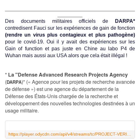
____________________________________________________
__________
Des documents militaires officiels de
DARPA*
contredisent Fauci sur les expériences de gain de fonction
(rendre un virus plus contagieux et plus pathogène)
pour le covid-19. Oui il y avait des expériences sur les
Gain of function et pas juste en Chine au labo P4 de
Wuhan mais aussi aux USA alors que cela était illégal !
*
La "Defense Advanced Research Projects Agency
(
)" (« Agence pour les projets de recherche avancée
DARPA
de défense ») est une agence du département de la
Défense des États-Unis chargée de la recherche et
développement des nouvelles technologies destinées à un
usage militaire.
https://player.odycdn.com/api/v4/streams/tc/PROJECT-VERITAS-LIVE-11-01-22/065dadaa0f7812772baeada12b1acd3384af0710/5b343e0ca4151210859c30d70b77ff6e52501cc715e29a6b991c5d4ffcd720d78339ddc1895e83d26b0121057c1286ee/master.m3u8