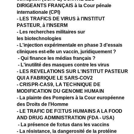
DIRIGEANTS FRANÇAIS
à la Cour pénale
internationale (CPI)
-
LES TRAFICS DE VIRUS
à l'
INSTITUT
PASTEUR
, à l'INSERM
- Les recherches militaires sur
les biotechnologies
- L'injection expérimentale en phase 3 d'essais
cliniques est-elle un vaccin, juridiquement ?
- Qui finance les médias français ?
- L'inutilité des masques contre les virus
-
LES REVELATIONS SUR L'INSTITUT PASTEUR
QUI A FABRIQUE LE SARS-COV2
-
CRISPR-CAS9, LA TECHNIQUE DE
MODIFICATION DU GENOME HUMAIN
- La plainte des Pompiers à la Cour européenne
des Droits de l'Homme
Œ
-
LE TRAFIC DE F
TUS HUMAINS A LA FOOD
AND DRUG ADMINISTRATION
(FDA - USA)
œ
- La présence de f
tus dans les vaccins
- La résistance, la dangerosité de la protéine