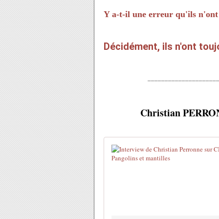
Y a-t-il une erreur qu'ils n'on
Décidément, ils n'ont touj
____________________
Christian PERRO