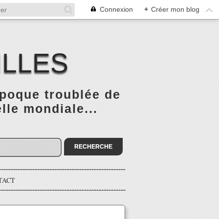
Connexion
+
Créer mon blog
ILLES
époque troublée de
elle mondiale...
TACT