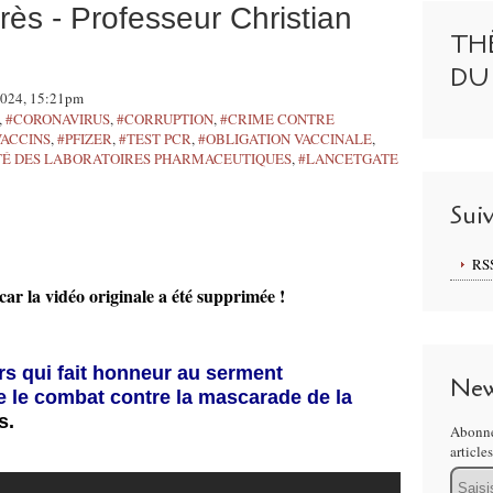
rès - Professeur Christian
TH
DU
 2024, 15:21pm
,
#CORONAVIRUS
,
#CORRUPTION
,
#CRIME CONTRE
VACCINS
,
#PFIZER
,
#TEST PCR
,
#OBLIGATION VACCINALE
,
É DES LABORATOIRES PHARMACEUTIQUES
,
#LANCETGATE
Sui
RS
car la vidéo originale a été supprimée !
rs qui fait honneur au serment
New
e le combat contre la mascarade de la
s.
Abonne
article
Email