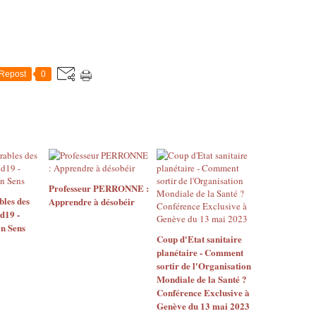
o
1
s
p
9
a
i
5
n
c
5
t
a
à
i
l
A
Repost
0
v
e
n
a
s
g
x
à
e
e
l
r
t
'
s
d
h
,
e
ô
e
s
p
s
Professeur PERRONNE :
c
bles des
Apprendre à désobéir
i
t
o
d19 -
t
u
m
n Sens
a
n
p
Coup d'Etat sanitaire
l
m
l
planétaire - Comment
R
é
o
sortir de l'Organisation
a
d
t
Mondiale de la Santé ?
y
e
i
Conférence Exclusive à
m
c
s
Genève du 13 mai 2023
o
i
t