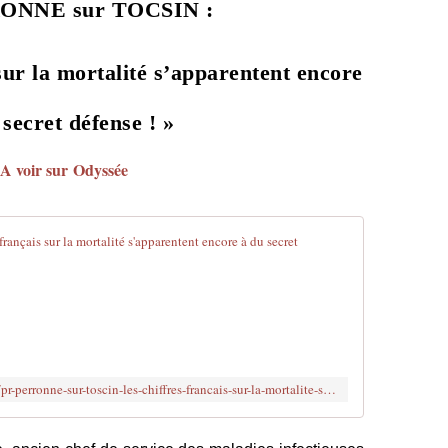
ONNE sur TOCSIN :
 sur la mortalité s’apparentent encore
 secret défense ! »
A voir sur
Odyssée
Pr Perronne su
L
e
P
r
o
f
https://la-verite-vous-rendra-libres.org/pr-perronne-sur-toscin-les-chiffres-francais-sur-la-mortalite-sapparentent-encore-a-du-secret-defense/
e
s
s