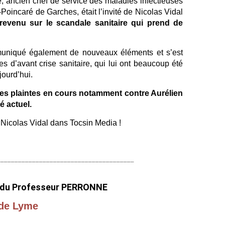
, ancien chef de service des maladies infectieuses
e
-Poincaré de Garches, était l’invité de Nicolas Vidal
u
t revenu sur le scandale sanitaire qui prend de
r
C
h
uniqué également de nouveaux éléments et s’est
r
s d’avant crise sanitaire, qui lui ont beaucoup été
i
jourd’hui.
s
t
 les plaintes en cours notamment contre Aurélien
i
é actuel.
a
n
 Nicolas Vidal dans Tocsin Media !
P
e
r
r
_______________________________________
o
n
n
 du Professeur PERRONNE
e
 de Lyme 
,
a