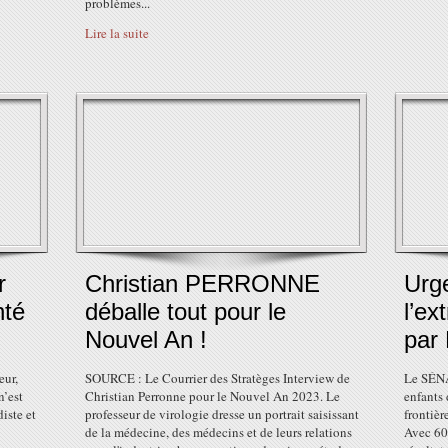
problèmes...
Lire la suite
r
Christian PERRONNE
Urg
nté
déballe tout pour le
l’ex
Nouvel An !
par
eur,
SOURCE : Le Courrier des Stratèges Interview de
Le SÉNA
n’est
Christian Perronne pour le Nouvel An 2023. Le
enfants 
iste et
professeur de virologie dresse un portrait saisissant
frontièr
de la médecine, des médecins et de leurs relations
Avec 60 