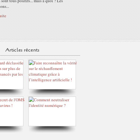
s sont tous positifs... mais à quoi ? Les
ons...
suite
Articles récents