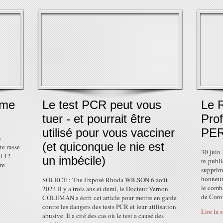
ime
Le test PCR peut vous
Le R
tuer - et pourrait être
Prof
utilisé pour vous vacciner
PE
n
(et quiconque le nie est
te russe
30 juin
di 12
un imbécile)
re-publi
rre
supprimé
honneur
SOURCE : The Exposé Rhoda WILSON 6 août
le comba
2024 Il y a trois ans et demi, le Docteur Vernon
de Coro
COLEMAN a écrit cet article pour mettre en garde
contre les dangers des tests PCR et leur utilisation
Lire la 
abusive. Il a cité des cas où le test a causé des