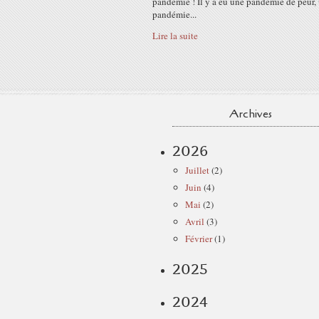
pandémie ! Il y a eu une pandémie de peur,
pandémie...
Lire la suite
Archives
2026
Juillet
(2)
Juin
(4)
Mai
(2)
Avril
(3)
Février
(1)
2025
2024