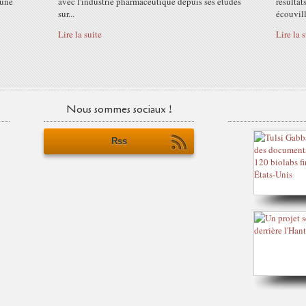
 une
avec l'industrie pharmaceutique depuis ses études
résultat
sur...
écouvill
Lire la suite
Lire la 
Nous sommes sociaux !
Rss