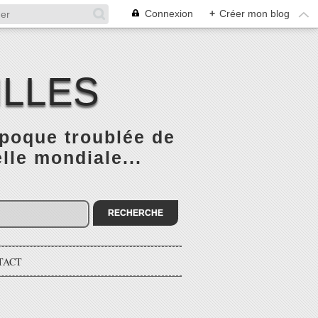
Connexion
+
Créer mon blog
ILLES
époque troublée de
elle mondiale...
TACT