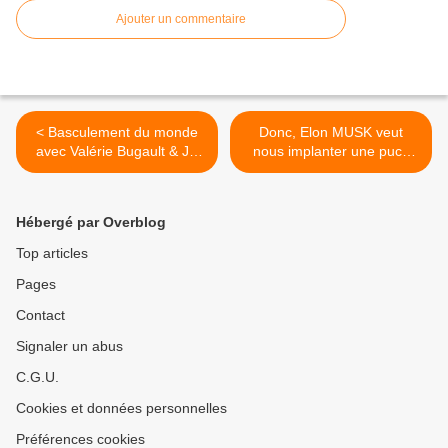
Ajouter un commentaire
< Basculement du monde
Donc, Elon MUSK veut
avec Valérie Bugault & JC
nous implanter une puce
Pomerleau - Carl Brochu en
dans le cerveau ? Idriss
direct
Aberkane >
Hébergé par Overblog
Top articles
Pages
Contact
Signaler un abus
C.G.U.
Cookies et données personnelles
Préférences cookies