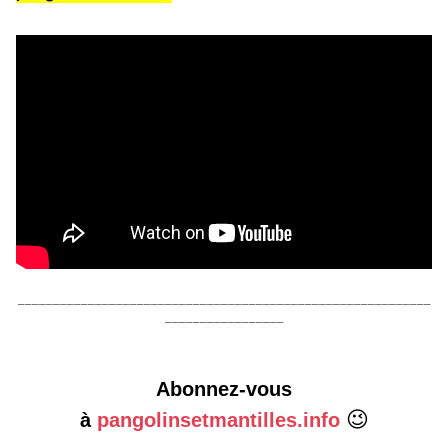
___________________________________________________________
_________________
Abonnez-vous
😉
à
pangolinsetmantilles.info