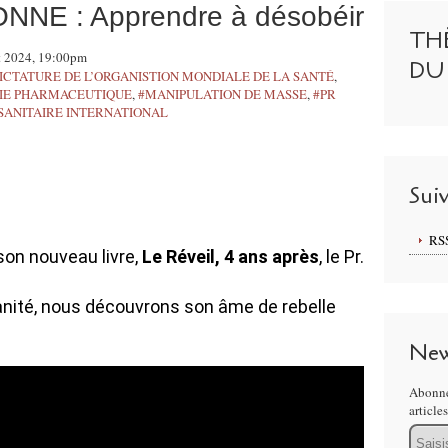
NNE : Apprendre à désobéir
TH
ût 2024, 19:00pm
DU
ICTATURE DE L’ORGANISTION MONDIALE DE LA SANTÉ
,
IE PHARMACEUTIQUE
,
#MANIPULATION DE MASSE
,
#PR
ANITAIRE INTERNATIONAL
Sui
RS
son nouveau livre,
Le Réveil, 4 ans après
, le Pr.
ité, nous découvrons son âme de rebelle
New
Abonne
article
Email