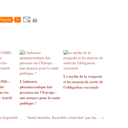
Repost
0
Le mythe de la rougeole
’OMS :
L’industrie
et les moyens de sortir de
ité
pharmaceutique fait
l'obligation vaccinale
ur les
pression sur l’Europe :
 Astrid
une menace pour la santé
publique ?
L'analyse de la « poussière du Sahara » est disponible : Alerte terroriste !
"Santé interdite, Incurable c'était hier" par Andreas KALCKER