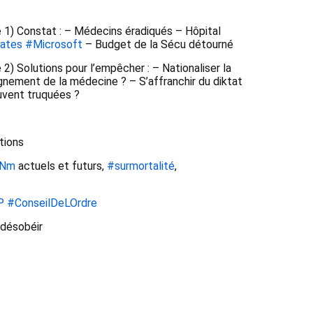
 1) Constat : – Médecins éradiqués – Hôpital 
ates
#Microsoft
 – Budget de la Sécu détourné 
 Destruction de la médecine 2) Solutions pour l’empêcher : – Nationaliser la 
gnement de la médecine ? – S’affranchir du diktat 
vent truquées ? 
tions 
Nm
 actuels et futurs, 
#surmortalité
, 
P
#ConseilDeLOrdre
 désobéir 