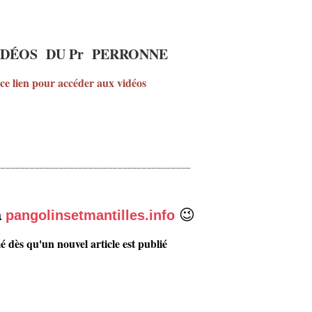
IDÉOS DU Pr PERRONNE
ce lien pour accéder aux vidéos
________________________________________
😉
à
pangolinsetmantilles.info
é dès qu'un nouvel article est publié