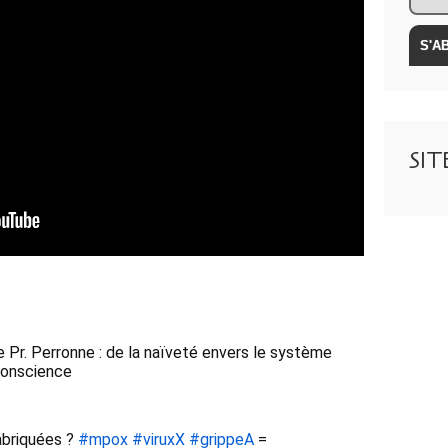
SI
 Pr. Perronne : de la naïveté envers le système 
 conscience 
abriquées ? 
#mpox
#viruxX
#grippeA
 = 