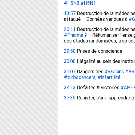
#H5N8
#H5N1
13:57
 Destruction de la médecine
attaqué – Données vendues à 
#G
20:11
#Pharma
 ? – Réhumaniser l'ensei
des études randomisées, trop sou
29:50
 Prises de conscience : 
30:08
 Illégalité au sein des institu
31:07
 Dangers des 
#vaccins
#AR
#turbocancers
, 
#infertilité
34:13
 Défaites & victoires 
#APH
37:35
 Résister, s'unir, apprendre à