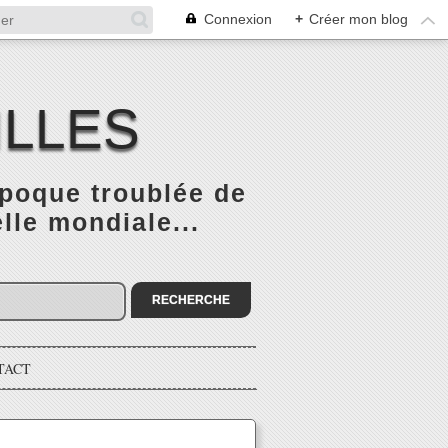
Connexion
+
Créer mon blog
ILLES
époque troublée de
elle mondiale...
TACT