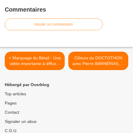
Commentaires
Ajouter un commentaire
< Marquage du Bétail - Une
Clôture du DOCTOTHON
vidéo importante à diffuser
avec Pierre BARNÉRIAS, le
d'urgence avant qu'il soit
Pr MONTAGNIER et
trop tard
Alexandra HENRION-
CAUDE >
Hébergé par Overblog
Top articles
Pages
Contact
Signaler un abus
C.G.U.