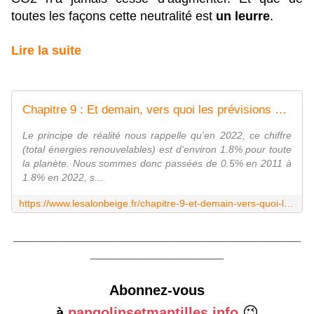
toutes les façons cette neutralité est
un leurre
.
Lire la suite
Chapitre 9 : Et demain, vers quoi les prévisions du GIEC nous emmènent-elles ? - Le Salon Beige
Le principe de réalité nous rappelle qu'en 2022, ce chiffre
(total énergies renouvelables) est d'environ 1.8% pour toute
la planète. Nous sommes donc passées de 0.5% en 2011 à
1.8% en 2022, s...
https://www.lesalonbeige.fr/chapitre-9-et-demain-vers-quoi-les-previsions-du-giec-nous-emmenent-elles/
_________________________________________
___________________
Abonnez-vous
😉
à
pangolinsetmantilles.info