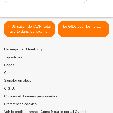
< Utilisation de l’ADN fœtal
Le GIEC pour les nuls... >
avorté dans les vaccins -
Entretien de Robert F.
Kennedy Jr avec le Dr
Theresa Deisher
Hébergé par Overblog
Top articles
Pages
Contact
Signaler un abus
C.G.U.
Cookies et données personnelles
Préférences cookies
Voir le profil de amaca@gmx.fr sur le portail Overblog