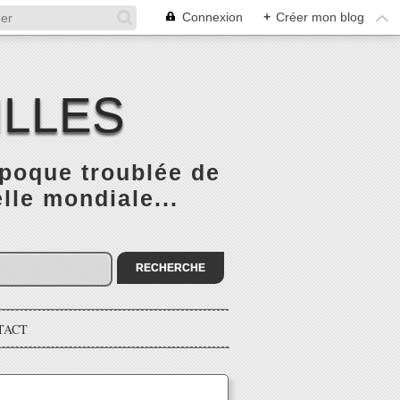
Connexion
+
Créer mon blog
ILLES
époque troublée de
elle mondiale...
TACT