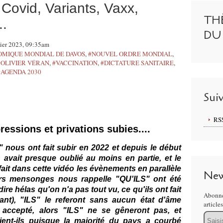
Covid, Variants, Vaxx,
TH
..
DU
vier 2023, 09:35am
MIQUE MONDIAL DE DAVOS
,
#NOUVEL ORDRE MONDIAL
,
#OLIVIER VÉRAN
,
#VACCINATION
,
#DICTATURE SANITAIRE
,
#AGENDA 2030
Sui
RS
ressions et privations subies....
 nous ont fait subir en 2022 et depuis le début
avait presque oublié au moins en partie, et le
ait dans cette vidéo les évènements en parallèle
New
eurs mensonges nous rappelle "QU'ILS" ont été
ire hélas qu'on n'a pas tout vu, ce qu'ils ont fait
Abonne
tant), "ILS" le referont sans aucun état d'âme
article
 accepté, alors "ILS" ne se gêneront pas, et
Email
ient-ils puisque la majorité du pays a courbé