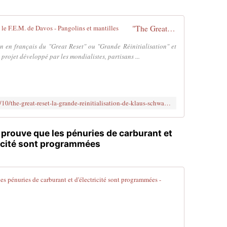
q
u
"The Great Reset" de Klaus Schwab et le F.E.M. de Davos - Pangolins et mantilles
'
o
on en français du "Great Reset" ou "Grande Réinitialisation" et
n
rojet développé par les mondialistes, partisans ...
n
o
u
s
c
https://pangolinsetmantilles.info/2021/10/the-great-reset-la-grande-reinitialisation-de-klaus-schwab-et-le-wef.html
a
c
h
 prouve que les pénuries de carburant et
e
ricité sont programmées
:
1
-
Ce document o
Q
u
S
i
O
c
U
o