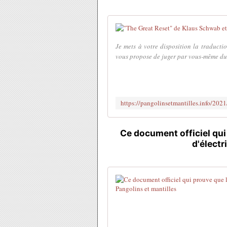
Je mets à votre disposition la traducti
vous propose de juger par vous-même du p
Ce document officiel qui
d'élect