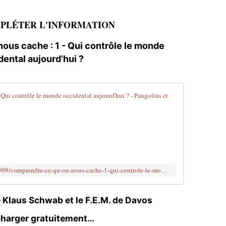
PLÉTER L'INFORMATION
ous cache : 1 - Qui contrôle le monde
dental aujourd'hui ?
Comprendre ce
C
o
m
p
r
e
https://pangolinsetmantilles.info/2021/09/comprendre-ce-qu-on-nous-cache-1-qui-controle-le-monde-occidental-aujourd-hui.html
n
d
r
 Klaus Schwab et le F.E.M. de Davos
e
c
charger gratuitement…
e