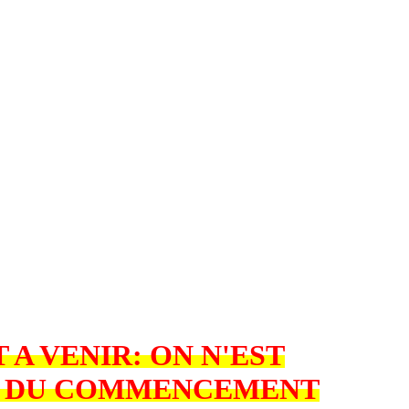
T A VENIR: ON N'EST
T DU COMMENCEMENT