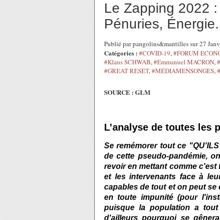
Le Zapping 2022 : 
Pénuries, Énergie.
Publié par pangolins&mantilles sur 27 Jan
Catégories :
#COVID-19
,
#FORUM ECONO
#Klaus SCHWAB
,
#Emmanuel MACRON
,
#GREAT RESET
,
#MÉDIAMENSONGES
,
SOURCE : GLM
L’analyse de toutes les p
Se remémorer tout ce "QU'ILS"
de cette pseudo-pandémie, on 
revoir en mettant comme c'est f
et les intervenants face à l
capables de tout et on peut se d
en toute impunité (pour l'ins
puisque la population a tout
d'ailleurs pourquoi se gênera