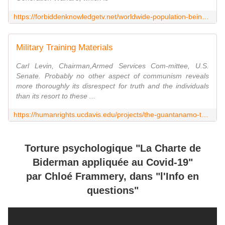
https://forbiddenknowledgetv.net/worldwide-population-being-tortured-in-deep-state-psyop/
Military Training Materials
Carl Levin, Chairman,Armed Services Com-mittee, U.S.
Senate. Probably no other aspect of communism reveals
more thoroughly its disrespect for truth and the individuals
than its resort to these ...
https://humanrights.ucdavis.edu/projects/the-guantanamo-testimonials-project/testimonies/testimonies-of-the-defense-department/military-training-materials
Torture psychologique "La Charte de
Biderman appliquée au Covid-19"
par Chloé Frammery, dans "l'Info en
questions"