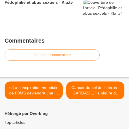
Pédophilie et abus sexuels - Kla.tv
Commentaires
Ajouter un commentaire
< La conspiration mondiale
Cancer du col de l'utérus :
de l'OMS deviendra une loi
GARDASIL, "la piqûre de
si nous n'arrêtons pas le
trop ?" par Catherine Riva
nouveau traité sur les
et Jean-Pierre Spinosa >
pandémies !
Hébergé par Overblog
Top articles