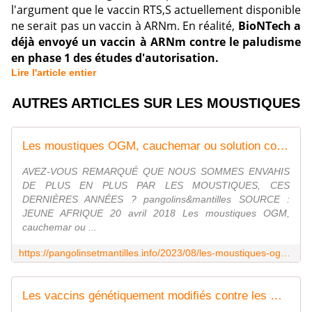
l'argument que le vaccin RTS,S actuellement disponible
ne serait pas un vaccin à ARNm. En réalité,
BioNTech a
déjà envoyé un vaccin à ARNm contre le paludisme
en phase 1 des études d'autorisation.
Lire l'article entier
AUTRES ARTICLES SUR LES MOUSTIQUES
Les moustiques OGM, cauchemar ou solution contre le paludisme ? - Pangolins et mantilles
AVEZ-VOUS REMARQUÉ QUE NOUS SOMMES ENVAHIS
DE PLUS EN PLUS PAR LES MOUSTIQUES, CES
DERNIÈRES ANNÉES ? pangolins&mantilles SOURCE :
JEUNE AFRIQUE 20 avril 2018 Les moustiques OGM,
cauchemar ou ...
https://pangolinsetmantilles.info/2023/08/les-moustiques-ogm-cauchemar-ou-solution-contre-le-paludisme.html
Les vaccins génétiquement modifiés contre les moustiques pourraient conduire à une vaccination de masse sans consentement, avertit Kim Iversen - Pangolins et mantilles