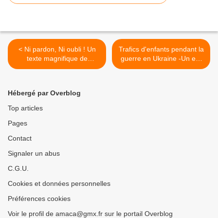
< Ni pardon, Ni oubli ! Un
Trafics d'enfants pendant la
texte magnifique de
guerre en Ukraine -Un ex-
Sébastien Recchia, à
agent des services secrets
l'adresse des moutons de
témoigne >
Panurge
Hébergé par Overblog
Top articles
Pages
Contact
Signaler un abus
C.G.U.
Cookies et données personnelles
Préférences cookies
Voir le profil de amaca@gmx.fr sur le portail Overblog