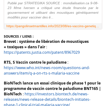
Publié par STRATEGIKA SOURCE : mondialisation.ca 9-08-
23 Mme Iversen a critiqué une étude financée par le
gouvernement et utilisant des moustiques génétiquement
modifiés pour vacciner des ê...
https://pangolinsetmantilles.info/2023/08/es-vaccins-genetiquement-modifies-contre-les-moustiques-pourraient-conduire-a-une-vaccination-de-masse-sans-consentement-avertit-kim-iversen.html
SOURCES / LIENS :
Brevet : système de libération de moustiques
« toxiques » dans l'air
:
https://patents.justia.com/patent/8967029
RTS, S Vaccin contre le paludisme
:
https://www.who.int/news-room/questions-and-
answers/item/q-a-on-rts-s-malaria-vaccine
BioNTech lance un essai clinique de phase 1 pour le
programme de vaccin contre le paludisme BNT165 |
BioNTech
:
https://investors.biontech.de/news-
releases/news-release-details/biontech-initiates-
phase-1-clinical-trial-malaria-vaccine/