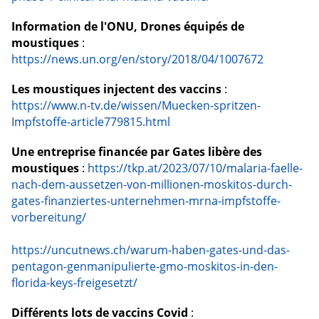
Information de l'ONU, Drones équipés de
moustiques
:
https://news.un.org/en/story/2018/04/1007672
Les moustiques injectent des vaccins
:
https://www.n-tv.de/wissen/Muecken-spritzen-
Impfstoffe-article779815.html
Une entreprise financée par Gates libère des
moustiques
:
https://tkp.at/2023/07/10/malaria-faelle-
nach-dem-aussetzen-von-millionen-moskitos-durch-
gates-finanziertes-unternehmen-mrna-impfstoffe-
vorbereitung/
https://uncutnews.ch/warum-haben-gates-und-das-
pentagon-genmanipulierte-gmo-moskitos-in-den-
florida-keys-freigesetzt/
Différents lots de vaccins Covid
: