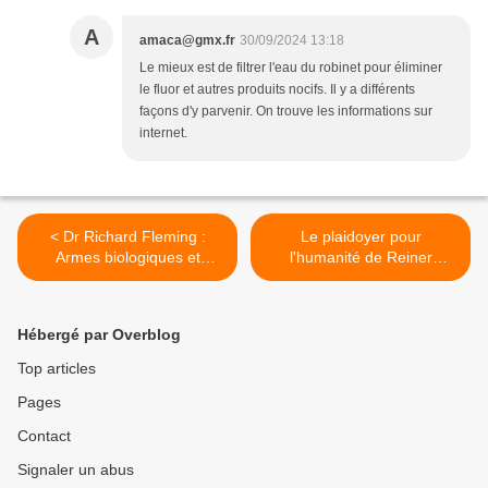
A
amaca@gmx.fr
30/09/2024 13:18
Le mieux est de filtrer l'eau du robinet pour éliminer
le fluor et autres produits nocifs. Il y a différents
façons d'y parvenir. On trouve les informations sur
internet.
< Dr Richard Fleming :
Le plaidoyer pour
Armes biologiques et
l'humanité de Reiner
eugénisme : sommes-nous
Fuellmich, juste avant son
la prochaine espèce en voie
arrestation >
de disparition ?
Hébergé par Overblog
Top articles
Pages
Contact
Signaler un abus