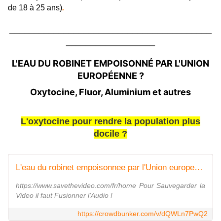
de 18 à 25 ans)
.
_________________________________________
__________________
L'EAU DU ROBINET EMPOISONNÉ PAR L'UNION
EUROPÉENNE ?
Oxytocine, Fluor, Aluminium et autres
L'oxytocine pour rendre la population plus
docile ?
L'eau du robinet empoisonnee par l'Union europeenne - Oxytocine Fluor Aluminium et autres
https://www.savethevideo.com/fr/home Pour Sauvegarder la
Video il faut Fusionner l'Audio !
https://crowdbunker.com/v/dQWLn7PwQ2