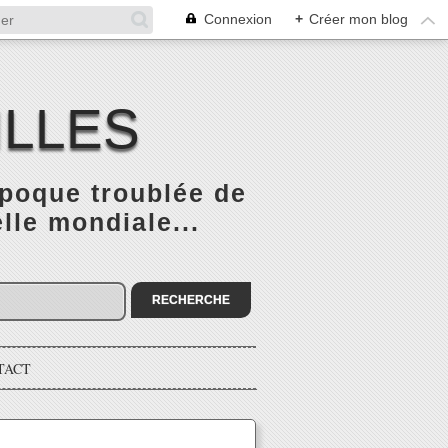
Connexion
+
Créer mon blog
ILLES
époque troublée de
elle mondiale...
TACT