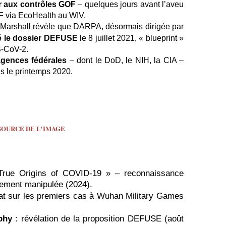
r aux contrôles GOF
– quelques jours avant l’aveu
F via EcoHealth au WIV.
Marshall révèle que DARPA, désormais dirigée par
ié le dossier DEFUSE
le 8 juillet 2021, « blueprint »
S-CoV-2.
agences fédérales
– dont le DoD, le NIH, la CIA –
 le printemps 2020.
SOURCE DE L'IMAGE
rue Origins of COVID-19 » – reconnaissance
ellement manipulée (2024).
at sur les premiers cas à Wuhan Military Games
phy
: révélation de la proposition DEFUSE (août