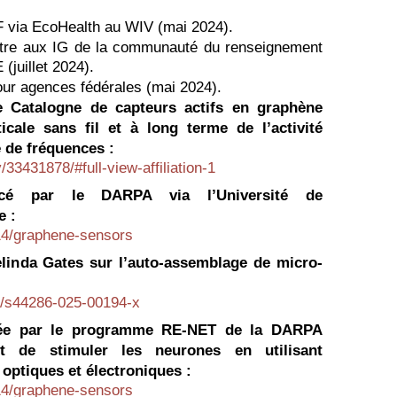
 via EcoHealth au WIV (mai 2024).
ttre aux IG de la communauté du renseignement
(juillet 2024).
ur agences fédérales (mai 2024).
e Catalogne de capteurs actifs en graphène
icale sans fil et à long terme de l’activité
 de fréquences :
33431878/#full-view-affiliation-1
nancé par le DARPA via l’Université de
e :
14/graphene-sensors
elinda Gates sur l’auto-assemblage de micro-
es/s44286-025-00194-x
ncée par le programme RE-NET de la DARPA
et de stimuler les neurones en utilisant
ptiques et électroniques :
14/graphene-sensors