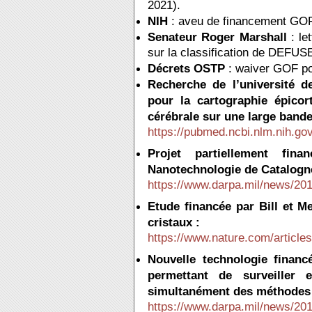
2021).
NIH
: aveu de financement GOF
Senateur Roger Marshall
: le
sur la classification de DEFUSE 
Décrets OSTP
: waiver GOF po
Recherche de l’université d
pour la cartographie épicort
cérébrale sur une large bande
https://pubmed.ncbi.nlm.nih.gov/
Projet partiellement fi
Nanotechnologie de Catalogn
https://www.darpa.mil/news/20
Etude financée par Bill et M
cristaux :
https://www.nature.com/articl
Nouvelle technologie fina
permettant de surveiller 
simultanément des méthodes o
https://www.darpa.mil/news/20