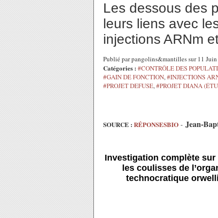
Les dessous des p
leurs liens avec l
injections ARNm et
Publié par pangolins&mantilles sur 11 Jui
Catégories :
#CONTRÔLE DES POPULAT
#GAIN DE FONCTION
,
#INJECTIONS AR
#PROJET DEFUSE
,
#PROJET DIANA (ÉT
Jean-Bap
SOURCE :
RÉPONSESBIO
-
Investigation complète sur 
les coulisses de l’orga
technocratique orwell