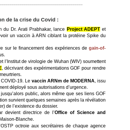
_________________________________________
n de la crise du Covid :
on du Dr. Arati Prabhakar, lance
Project ADEPT
et
oir un vaccin à ARN ciblant la protéine Spike du
re sur le financement des expériences de
gain-of-
us.
t l’Institut de virologie de Wuhan (WIV) soumettent
E
, décrivant des expérimentations GOF pour rendre
meurtriers.
e COVID-19. Le
vaccin ARNm de MODERNA
, issu
ent déployé sous autorisations d’urgence.
, jusqu’alors public, alors même que ses liens GOF
cation survient quelques semaines après la révélation
) de l’existence du dossier.
 devient directrice de l’
Office of Science and
 Maison-Blanche.
l’OSTP octroie aux secrétaires de chaque agence