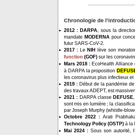
______________________
Chronologie de l’introductio
2012 :
DARPA
, sous la directi
mandate
MODERNA
pour concev
futur SARS-CoV-2.
2017 :
Le
NIH
lève son moratoi
function
(GOF)
sur les coronavir
Mars 2018 :
EcoHealth Alliance e
à DARPA la proposition
DEFUS
les coronavirus plus infectieux et 
2019 :
Début de la pandémie d
des travaux ADEPT, est massivem
2021 :
DARPA classe
DEFUSE
sont mis en lumière ; la classifi
par Joseph Murphy (whistle-blower
Octobre 2022 :
Arati Prabhakar
Technology Policy (OSTP)
à la
Mai 2024 :
Sous son autorité, 