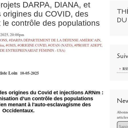
rojets DARPA, DIANA, et
TH
es origines du COVID, des
DU
 le contrôle des populations
n 2025, 20:00pm
IONS
,
#DARPA DÉPARTEMENT DE LA DÉFENSE AMÉRICAIN
,
Nm
,
#OMS
,
#ORIGINE COVID
,
#OTAN (NATO)
,
#PROJET ADEPT
,
UDE ENTREPRENARIAT FÉMININ - USA)
Sui
RS
tiste Loin
10-05-2025
les origines du Covid et injections ARNm :
nisation d’un contrôle des populations
New
ien menant à l'auto-esclavagisme des
Occidentaux.
Abonne
article
Email