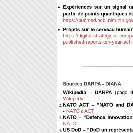
Expériences sur un signal u
partir de points quantiques d
https://pubmed.ncbi.nlm.nih.go
Projets sur le cerveau humain
https://digital-strategy.ec.eu
published-reports-ten-year-ac
_______________________
Sources DARPA - DIANA
Wikipedia – DARPA
(page de
Wikipedia
NATO ACT – “NATO and DARP
-
NATO's ACT
NATO – “Defence Innovation 
NATO
US DoD – “DoD un représenta