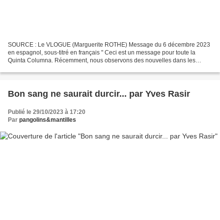
SOURCE : Le VLOGUE (Marguerite ROTHE) Message du 6 décembre 2023
en espagnol, sous-titré en français " Ceci est un message pour toute la
Quinta Columna. Récemment, nous observons des nouvelles dans les
médias officiels de désinformation qui font référence...
Bon sang ne saurait durcir... par Yves Rasir
Publié le 29/10/2023 à 17:20
Par
pangolins&mantilles