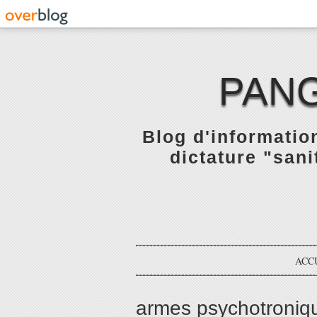
PANG
Blog d'informatio
dictature "sani
ACC
armes psychotroniq