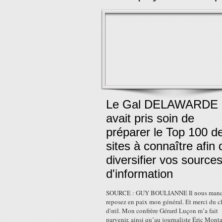
Le Gal DELAWARDE
avait pris soin de
préparer le Top 100 d
sites à connaître afin 
diversifier vos source
d'information
SOURCE : GUY BOULIANNE Il nous manq
reposez en paix mon général. Et merci du c
d'œil. Mon confrère Gérard Luçon m’a fait
parvenir, ainsi qu’au journaliste Éric Mont