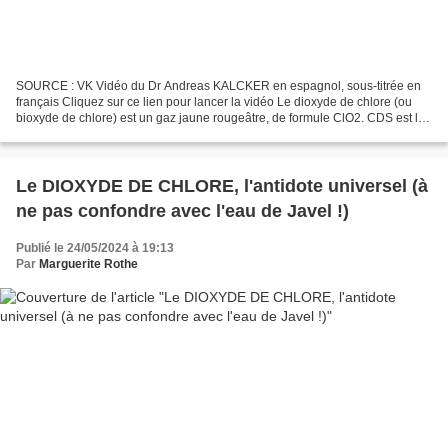
SOURCE : VK Vidéo du Dr Andreas KALCKER en espagnol, sous-titrée en
français Cliquez sur ce lien pour lancer la vidéo Le dioxyde de chlore (ou
bioxyde de chlore) est un gaz jaune rougeâtre, de formule ClO2. CDS est le
nom anglais du gaz ClO2 (dioxyde...
Le DIOXYDE DE CHLORE, l'antidote universel (à
ne pas confondre avec l'eau de Javel !)
Publié le 24/05/2024 à 19:13
Par
Marguerite Rothe