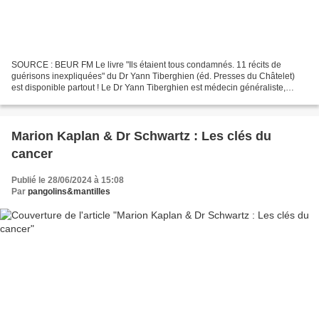
SOURCE : BEUR FM Le livre "Ils étaient tous condamnés. 11 récits de
guérisons inexpliquées" du Dr Yann Tiberghien (éd. Presses du Châtelet)
est disponible partout ! Le Dr Yann Tiberghien est médecin généraliste,
homéopathe et acupuncteur. #Cancer #Guérison...
Marion Kaplan & Dr Schwartz : Les clés du
cancer
Publié le 28/06/2024 à 15:08
Par
pangolins&mantilles