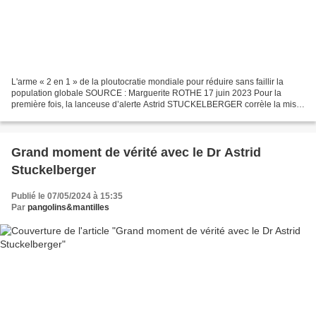
L'arme « 2 en 1 » de la ploutocratie mondiale pour réduire sans faillir la
population globale SOURCE : Marguerite ROTHE 17 juin 2023 Pour la
première fois, la lanceuse d’alerte Astrid STUCKELBERGER corrèle la mise
en place de la 5Géééé ;-) sur la planète...
Grand moment de vérité avec le Dr Astrid
Stuckelberger
Publié le 07/05/2024 à 15:35
Par
pangolins&mantilles