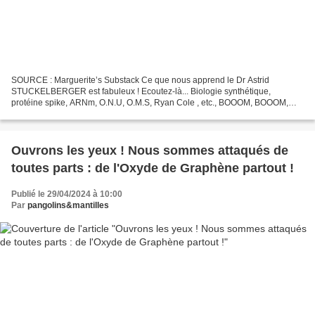
SOURCE : Marguerite’s Substack Ce que nous apprend le Dr Astrid
STUCKELBERGER est fabuleux ! Ecoutez-là... Biologie synthétique,
protéine spike, ARNm, O.N.U, O.M.S, Ryan Cole , etc., BOOOM, BOOOM,
BOOOM... Le Dr Astrid Stuckerlberger parle sans langue...
Ouvrons les yeux ! Nous sommes attaqués de
toutes parts : de l'Oxyde de Graphène partout !
Publié le 29/04/2024 à 10:00
Par
pangolins&mantilles