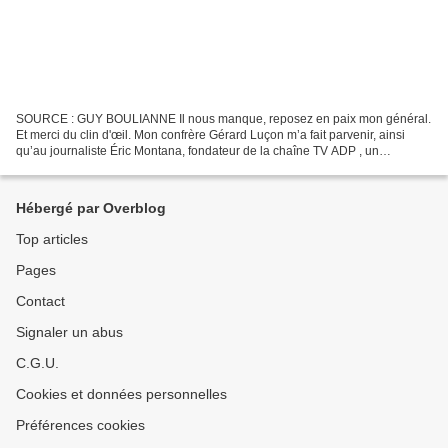
SOURCE : GUY BOULIANNE Il nous manque, reposez en paix mon général.
Et merci du clin d'œil. Mon confrère Gérard Luçon m’a fait parvenir, ainsi
qu’au journaliste Éric Montana, fondateur de la chaîne TV ADP , un
document que feu le général Dominique Delawarde...
Hébergé par Overblog
Top articles
Pages
Contact
Signaler un abus
C.G.U.
Cookies et données personnelles
Préférences cookies