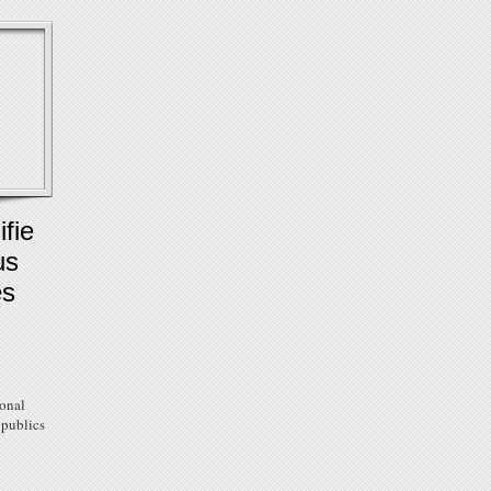
fie
us
és
ional
 publics