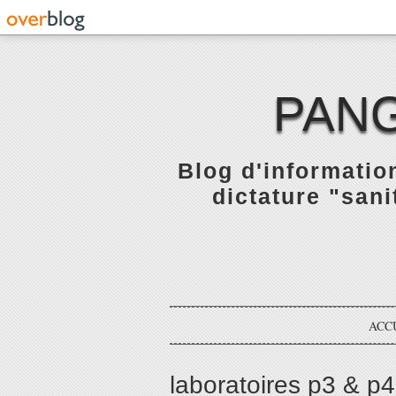
PANG
Blog d'informatio
dictature "sani
ACC
laboratoires p3 & p4