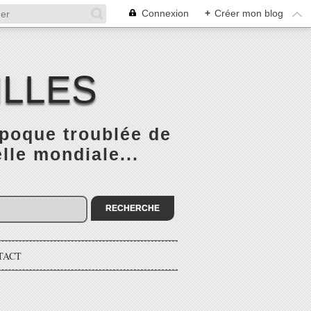
Connexion
+
Créer mon blog
ILLES
époque troublée de
elle mondiale...
TACT