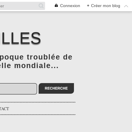
Connexion
+
Créer mon blog
ILLES
époque troublée de
elle mondiale...
TACT