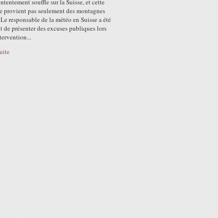
tentement souffle sur la Suisse, et cette
 ne provient pas seulement des montagnes
 Le responsable de la météo en Suisse a été
t de présenter des excuses publiques lors
tervention...
suite