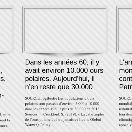
Dans les années 60, il y
L'a
,
avait environ 10.000 ours
mond
s,
polaires. Aujourd’hui, il
cont
n’en reste que 30.000
Pat
n-
SOURCE : pgibertie Les populations d’ours
SOURCE 
polaires sont passées d’environ 5 000 à 10 000
mondiali
dans les années 1960 à plus de 30 000 en 2018.
redoutab
Sources : – Crockford, SJ (2019). « La catastrophe
leur do
, suite
de l’ours polaire qui n’a jamais eu lieu. » Global
climatiq
ait la
Warming Policy...
apocalyp
connu,