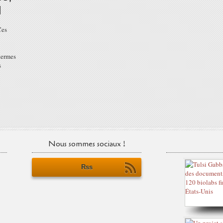
l
Ces
termes
s
Nous sommes sociaux !
Rss