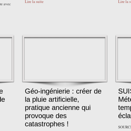
Lire la suite
Lire la 
tre avec
e
Géo-ingénierie : créer de
SUI
de
la pluie artificielle,
Mété
pratique ancienne qui
tem
provoque des
écla
catastrophes !
SOURCE