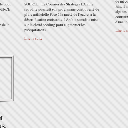
de mécon
le pour
SOURCE : Le Courrier des Stratèges L’Arabie
fois, il
 SOURCE
saoudite poursuit son programme controversé de
alpines.
pluie artificielle Face à la rareté de l’eau et à la
contrain
désertification croissante, l’Arabie saoudite mise
d'une in
 de la
sur le cloud seeding pour augmenter les
précipitations....
Lire la 
Lire la suite
t
es,