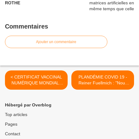
ROTHE
Commentaires
Ajouter un commentaire
< CERTIFICAT VACCINAL
PLANDÉMIE COVID 19 -
NUMÉRIQUE MONDIAL :
Reiner Fuellmich : "Nous
l’OMS signe un contrat avec
avons à faire à des
T-Systems, filiale de
psychopathes et des
Deutsche Telekom
sociopathes" >
Hébergé par Overblog
Top articles
Pages
Contact