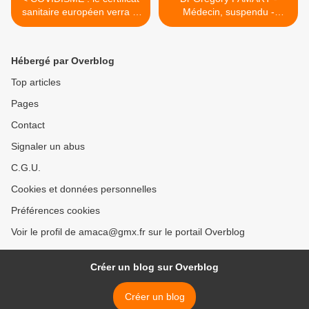
sanitaire européen verra le
Médecin, suspendu -
jour en juin - il « sera sans
Attaqué par l'ordre pour
doute obligatoire pour
avoir soigné (gratuitement)
circuler » !
un patient COVID - >
Hébergé par Overblog
Top articles
Pages
Contact
Signaler un abus
C.G.U.
Cookies et données personnelles
Préférences cookies
Voir le profil de amaca@gmx.fr sur le portail Overblog
Créer un blog sur Overblog
Créer un blog