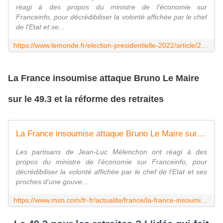
réagi à des propos du ministre de l'économie sur
Franceinfo, pour décrédibiliser la volonté affichée par le chef
de l'Etat et se...
https://www.lemonde.fr/election-presidentielle-2022/article/2022/04/25/la-france-insoumise-attaque-bruno-le-maire-sur-le-49-3-et-la-reforme-des-retraites_6123613_6059010.html
La France insoumise attaque Bruno Le Maire
sur le 49.3 et la réforme des retraites
La France insoumise attaque Bruno Le Maire sur le 49.3 et la réforme des retraites
Les partisans de Jean-Luc Mélenchon ont réagi à des
propos du ministre de l'économie sur Franceinfo, pour
décrédibiliser la volonté affichée par le chef de l'Etat et ses
proches d'une gouve...
https://www.msn.com/fr-fr/actualite/france/la-france-insoumise-attaque-bruno-le-maire-sur-le-493-et-la-r-c3-a9forme-des-retraites/ar-AAWzt5H