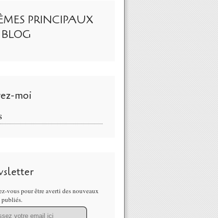
ÈMES PRINCIPAUX
 BLOG
vez-moi
E CHLORE, l'antidote universel (à ne pas confondre avec l'eau de Jav
S
sletter
z-vous pour être averti des nouveaux
s publiés.