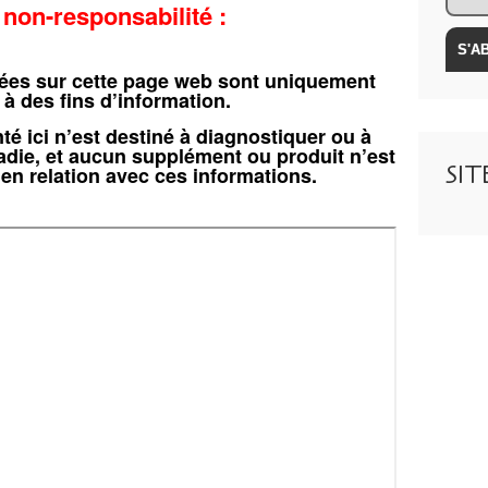
 non-responsabilité :
-
r
e
s
tées sur cette page web sont uniquement
p
 à des fins d’information.
o
té ici n’est destiné à diagnostiquer ou à
n
adie, et aucun supplément ou produit n’est
s
SI
en relation avec ces informations.
a
b
i
l
i
t
é
:
L
e
s
i
n
f
o