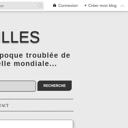
Connexion
+
Créer mon blog
ILLES
époque troublée de
elle mondiale...
TACT