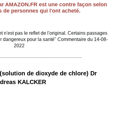
e
 par AMAZON.FR est une contre façon selon
s
 de personnes qui l'ont acheté.
t
p
r
é
t n'est pas le reflet de l'original. Certains passages
s
rer dangereux pour la santé" Commentaire du 14-08-
e
2022
n
________________________________________
t
é
i
(solution de dioxyde de chlore) Dr
c
i
dreas KALCKER
n
'
e
s
t
d
e
s
t