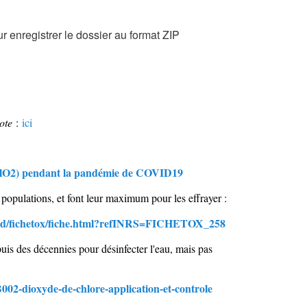
e
t
r enregistrer le dossier au format ZIP
t
e
p
a
g
e
w
ote
:
ici
e
b
s
 (ClO2) pendant la pandémie de COVID19
o
n
populations, et font leur maximum pour les effrayer :
t
u
/bdd/fichetox/fiche.html?refINRS=FICHETOX_258
n
i
is des décennies pour désinfecter l'eau, mais pas
q
u
e
002-dioxyde-de-chlore-application-et-controle
m