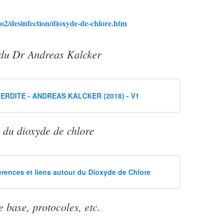
e
n
t
lo2/desinfection/dioxyde-de-chlore.htm
d
e
 du Dr Andreas Kalcker
s
t
i
n
é
ERDITE - ANDREAS KALCKER (2018) - V1
e
s
à
 du dioxyde de chlore
d
e
s
f
i
férences et liens autour du Dioxyde de Chlore
n
s
d
 base, protocoles, etc.
'
i