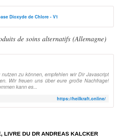
n
f
ase Dioxyde de Chlore - V1
o
r
m
a
oduits de soins alternatifs (Allemagne)
t
i
o
n
.
 nutzen zu können, empfehlen wir Dir Javascript
R
en. Wir freuen uns über eure große Nachfrage!
i
ommen kann es...
e
n
https://heilkraft.online/
d
e
c
e
q
u
E, LIVRE DU DR ANDREAS KALCKER
i