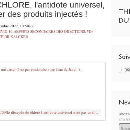
LORE, l'antidote universel,
TH
r des produits injectés !
DU
vembre 2022, 10:50am
OVID-19
,
#EFFETS SECONDAIRES DES INJECTIONS
,
#Dr
TE DR KALCKER
Sui
Le DIOXYDE D
RS
A
v
i
s
New
d
e
https://www.margueriterothe.com/2022/09/le-dioxyde-de-chlore-l-antidote-universel-a-ne-pas-confondre-avec-l-eau-de-javel.html
Abonne
n
article
o
Email
n