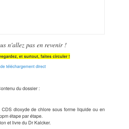
r
m
a
t
i
o
n
s n'allez pas en revenir !
s
p
egardez, et surtout, faites circuler !
r
é
 de téléchargement direct
s
e
n
t
ontenu du dossier :
é
e
s
du CDS dioxyde de chlore sous forme liquide ou en
s
u
 ppm étape par étape.
r
on et livre du Dr Kalcker.
c