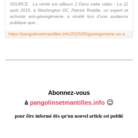
SOURCE : La vérité est ailleurs 2 Dans cette vidéo : Le 11
août 2015, à Washington DC, Patrick Roddie, un expert et
activiste anti-géoingénierie, a révélé lors d'une audience
publique que...
https://pangolinsetmantilles.info/2023/05/geoingenierie-un-expert-revele-que-les-chemtrails-sont-bien-reels-2015.html
___________________________________________________________
Abonnez-vous
😉
à
pangolinsetmantilles.info
pour être informé dès qu'un nouvel article est publié