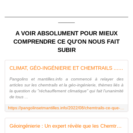
____________________________________________________
_______
A VOIR ABSOLUMENT POUR MIEUX
COMPRENDRE CE QU'ON NOUS FAIT
SUBIR
CLIMAT, GÉO-INGÉNIERIE ET CHEMTRAILS ... ou comment on nous obscurcit le jugement ! - Pangolins et mantilles
Pangolins et mantilles.info a commencé à relayer des
articles sur les chemtrails et la géo-ingénierie, thèmes liés à
la question du "réchauffement climatique" qui fait l'unanimité
de tous ...
https://pangolinsetmantilles.info/2022/08/chemtrails-ce-que-vous-voyez-dans-le-ciel-annee-apres-annee-enfoncez-vous-bien-dans-le-crane-que-vous-ne-le-voyez-pas.html
Géoingénierie : Un expert révèle que les Chemtrails sont bien réels ! - 2015 - Pangolins et mantilles