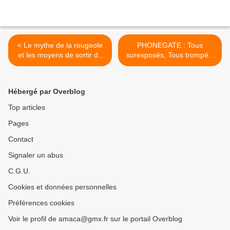
< Le mythe de la rougeole
PHONEGATE : Tous
et les moyens de sortir de
surexposés, Tous trompés,
l'obligation vaccinale
Tous mis en danger par nos
portables >
Hébergé par Overblog
Top articles
Pages
Contact
Signaler un abus
C.G.U.
Cookies et données personnelles
Préférences cookies
Voir le profil de amaca@gmx.fr sur le portail Overblog