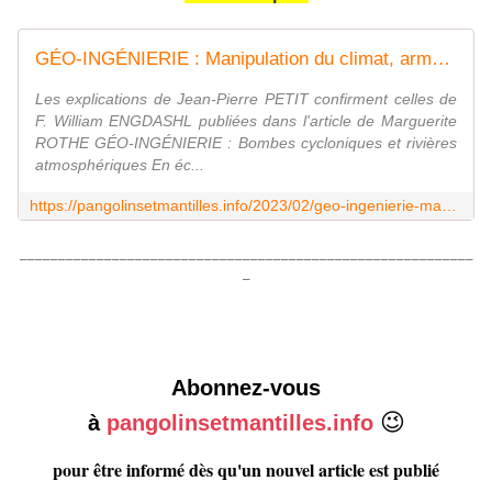
GÉO-INGÉNIERIE : Manipulation du climat, armes météorologiques, sismiques et cancérigènes par Jean-Pierre PETIT - Pangolins et mantilles
Les explications de Jean-Pierre PETIT confirment celles de
F. William ENGDASHL publiées dans l'article de Marguerite
ROTHE GÉO-INGÉNIERIE : Bombes cycloniques et rivières
atmosphériques En éc...
https://pangolinsetmantilles.info/2023/02/geo-ingenierie-manipulation-du-climat-armes-meteorologiques-sismiques-et-cancerigenes-par-jean-pierre-petit.html
___________________________________________________________
_
Abonnez-vous
😉
à
pangolinsetmantilles.info
pour être informé dès qu'un nouvel article est publié