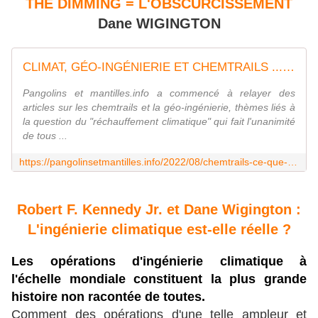
THE DIMMING = L'OBSCURCISSEMENT
Dane WIGINGTON
CLIMAT, GÉO-INGÉNIERIE ET CHEMTRAILS ... ou comment on nous obscurcit le jugement ! - Pangolins et mantilles
Pangolins et mantilles.info a commencé à relayer des
articles sur les chemtrails et la géo-ingénierie, thèmes liés à
la question du "réchauffement climatique" qui fait l'unanimité
de tous ...
https://pangolinsetmantilles.info/2022/08/chemtrails-ce-que-vous-voyez-dans-le-ciel-annee-apres-annee-enfoncez-vous-bien-dans-le-crane-que-vous-ne-le-voyez-pas.html
Robert F. Kennedy Jr. et Dane Wigington :
L'ingénierie climatique est-elle réelle ?
Les opérations d'ingénierie climatique à
l'échelle mondiale constituent la plus grande
histoire non racontée de toutes.
Comment des opérations d'une telle ampleur et