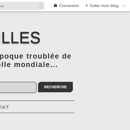
Connexion
+
Créer mon blog
ILLES
époque troublée de
elle mondiale...
TACT