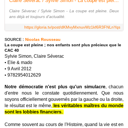
Claire Séverac / Sylvie Simon - La coupe est pleine
Claire Séverac / Sylvie Simon - La coupe est pleine. Deux
ans déjà et toujours d'actualité.
https://gloria.tv/post/dKMvyMxnuvWz1kf6R3FNLnYqs
SOURCE :
Nicolas Rousseau
La coupe est pleine ; nos enfants sont plus précieux que le
CAC 40
Sylvie Simon, Claire Séverac
• Elie & mado
• 9 Avril 2012
• 9782954012629
Notre démocratie n'est plus qu'un simulacre
, chacun
d'entre nous le constate quotidiennement. Que nous
soyons officiellement gouvernés par la gauche ou la droite,
le résultat est le même,
les véritables maîtres du monde
sont les lobbies financiers.
Comme souvent au cours de l'Histoire, quand la vie est en