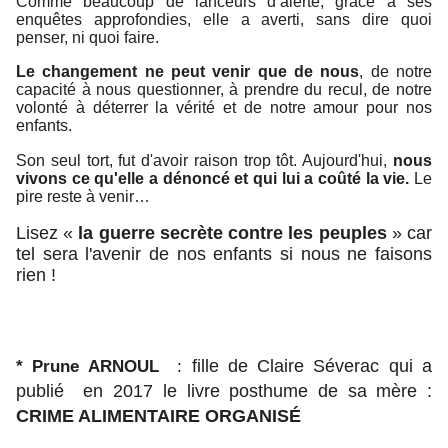
Comme beaucoup de lanceurs d’alerte, grâce à ses
enquêtes approfondies, elle a averti, sans dire quoi
penser, ni quoi faire.
Le changement ne peut venir que de nous
, de notre
capacité à nous questionner, à prendre du recul, de notre
volonté à déterrer la vérité et de notre amour pour nos
enfants.
Son seul tort, fut d'avoir raison trop tôt. Aujourd'hui,
nous
vivons ce qu'elle a dénoncé et qui lui a coûté la vie.
Le
pire reste à venir…
Lisez «
la guerre secrète contre les peuples
» car
tel sera l'avenir de nos enfants si nous ne faisons
rien !
* Prune ARNOUL
:
fille de Claire Séverac qui a
publié en 2017 le livre posthume de sa mère :
CRIME ALIMENTAIRE ORGANISÉ