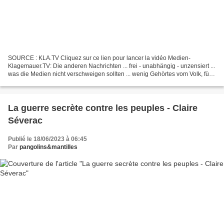
SOURCE : KLA.TV Cliquez sur ce lien pour lancer la vidéo Medien-
Klagemauer.TV: Die anderen Nachrichten ... frei - unabhängig - unzensiert ...
was die Medien nicht verschweigen sollten ... wenig Gehörtes vom Volk, für
das Volk ... La petite GRETA reçoit...
La guerre secrète contre les peuples - Claire
Séverac
Publié le 18/06/2023 à 06:45
Par
pangolins&mantilles