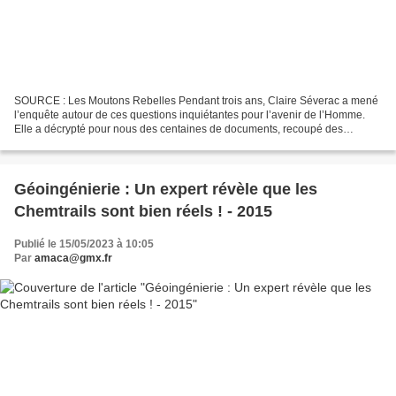
SOURCE : Les Moutons Rebelles Pendant trois ans, Claire Séverac a mené
l’enquête autour de ces questions inquiétantes pour l’avenir de l’Homme.
Elle a décrypté pour nous des centaines de documents, recoupé des
discours, fouillé dans les archives et les...
Géoingénierie : Un expert révèle que les
Chemtrails sont bien réels ! - 2015
Publié le 15/05/2023 à 10:05
Par
amaca@gmx.fr