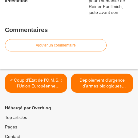
arrestation
Commentaires
Ajouter un commentaire
< Coup d'État de l'O.M.S. :
Déploiement d'urgence
l'Union Européenne
d'armes biologiques
commence à se réveiller. Il
commercialisées en tant
n'est jamais trop tard !
que vaccins Covid >
Hébergé par Overblog
Top articles
Pages
Contact