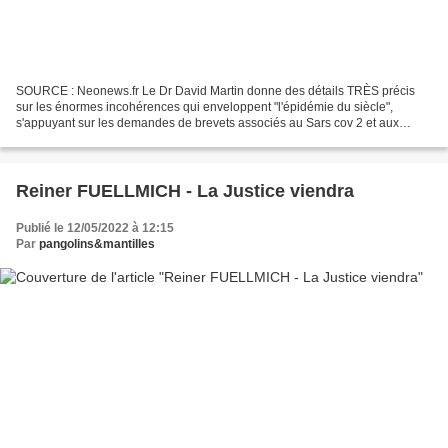
SOURCE : Neonews.fr Le Dr David Martin donne des détails TRÈS précis
sur les énormes incohérences qui enveloppent "l'épidémie du siècle",
s'appuyant sur les demandes de brevets associés au Sars cov 2 et aux
financements liés, ce que surveille son entreprise...
Reiner FUELLMICH - La Justice viendra
Publié le 12/05/2022 à 12:15
Par
pangolins&mantilles