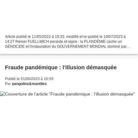
Article publié le 11/05/2022 à 19:33, modifié et re-publié le 19/07/2023 à
14:27 Reiner FUELLMICH persiste et signe : la PLANDÉMIE cache un
GÉNOCIDE et l'instauration du GOUVERNEMENT MONDIAL dominé par
l'ONU ! SOURCE : Jeanne Traduction SOURCE : Jeanne...
Fraude pandémique : l'illusion démasquée
Publié le 01/06/2023 à 10:55
Par
pangolins&mantlles