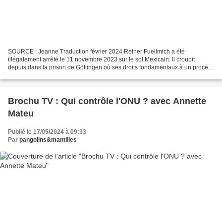
SOURCE : Jeanne Traduction février 2024 Reiner Fuellmich a été
illégalement arrêté le 11 novembre 2023 sur le sol Mexicain. Il croupit
depuis dans la prison de Göttingen où ses droits fondamentaux à un procès
équitable n'ont pas été respectés. Des 18...
Brochu TV : Qui contrôle l'ONU ? avec Annette
Mateu
Publié le 17/05/2024 à 09:33
Par
pangolins&mantilles