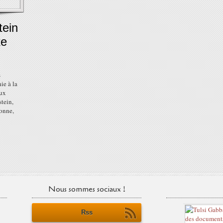
tein
ke
s
ie à la
aux
tein,
bonne,
Nous sommes sociaux !
Rss