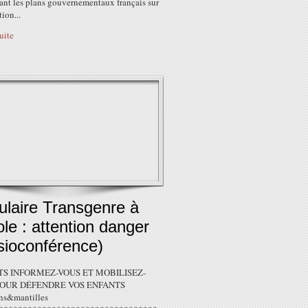
ant les plans gouvernementaux français sur
tion...
suite
ulaire Transgenre à
ole : attention danger
isioconférence)
S INFORMEZ-VOUS ET MOBILISEZ-
POUR DÉFENDRE VOS ENFANTS
ns&mantilles