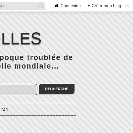
Connexion
+
Créer mon blog
ILLES
époque troublée de
elle mondiale...
TACT