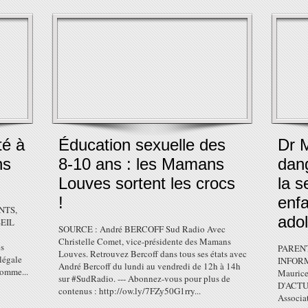
té à
Éducation sexuelle des
Dr 
ns
8-10 ans : les Mamans
dang
Louves sortent les crocs
la s
!
enfa
NTS,
ado
EIL
SOURCE : André BERCOFF Sud Radio Avec
Christelle Comet, vice-présidente des Mamans
es
PARENT
Louves. Retrouvez Bercoff dans tous ses états avec
 légale
INFORM
André Bercoff du lundi au vendredi de 12h à 14h
 comme...
Mauric
sur #SudRadio. --- Abonnez-vous pour plus de
D'ACTU
contenus : http://ow.ly/7FZy50G1rry...
Associa