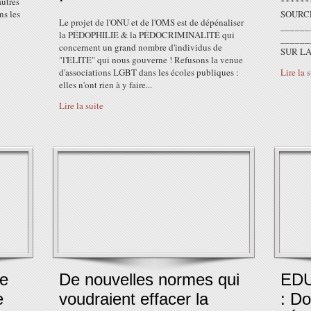
autres
******
ns les
SOURCE
Le projet de l'ONU et de l'OMS est de dépénaliser
______
la PÉDOPHILIE & la PÉDOCRIMINALITÉ qui
______
concernent un grand nombre d'individus de
SUR LA
"l'ELITE" qui nous gouverne ! Refusons la venue
d'associations LGBT dans les écoles publiques :
Lire la 
elles n'ont rien à y faire...
Lire la suite
de
De nouvelles normes qui
EDU
e
voudraient effacer la
: D