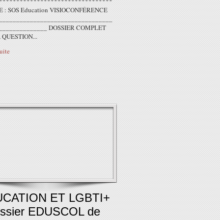
*********************************
 : SOS Education VISIOCONFÉRENCE
_________________________________
______________ DOSSIER COMPLET
 QUESTION...
suite
CATION ET LGBTI+
ossier EDUSCOL de