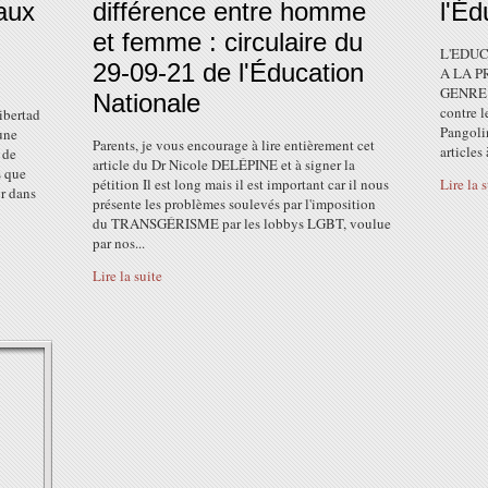
 aux
différence entre homme
l'Éd
et femme : circulaire du
L'EDUC
29-09-21 de l'Éducation
A LA P
GENRE E
Nationale
contre l
ibertad
Pangoli
une
Parents, je vous encourage à lire entièrement cet
articles 
 de
article du Dr Nicole DELÉPINE et à signer la
s que
pétition Il est long mais il est important car il nous
Lire la 
or dans
présente les problèmes soulevés par l'imposition
du TRANSGÉRISME par les lobbys LGBT, voulue
par nos...
Lire la suite