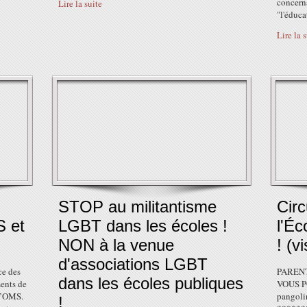
concern
Lire la suite
"l'éduca
Lire la 
STOP au militantisme
Circ
S et
LGBT dans les écoles !
l'Éc
NON à la venue
! (v
d'associations LGBT
e des
PARENT
dans les écoles publiques
ents de
VOUS 
 l’OMS.
pangoli
!