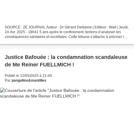
SOURCE : ZE JOURNAL Auteur : Dr Gérard Delépine | Editeur : Walt | Jeudi,
24 Avr. 2025 - 18h41 5 ans après le confinement, tentons d’analyser les
conséquences sanitaires et sociétales. Cette tribune s’attache à préciser le
bilan sanitaire factuel du...
Justice Bafouée : la condamnation scandaleuse
de Me Reiner FUELLMICH !
Publié le 12/05/2025 à 21:00
Par
pangolins&mantilles