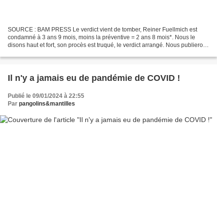
SOURCE : BAM PRESS Le verdict vient de tomber, Reiner Fuellmich est
condamné à 3 ans 9 mois, moins la préventive = 2 ans 8 mois*. Nous le
disons haut et fort, son procès est truqué, le verdict arrangé. Nous publierons
prochainement les éléments qui le...
Il n'y a jamais eu de pandémie de COVID !
Publié le 09/01/2024 à 22:55
Par
pangolins&mantilles