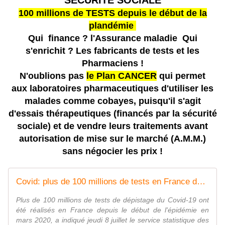
SÉCURITÉ SOCIALE
100 millions de TESTS depuis le début de la
plandémie
Qui
finance ? l'Assurance maladie
Qui
s'enrichit ? Les fabricants de tests et les
Pharmaciens !
N'oublions pas
le Plan CANCER
qui permet
aux
laboratoires
pharmaceutiques d'utiliser les
malades comme cobayes, puisqu'il s'agit
d'essais thérapeutiques (financés par la sécurité
sociale) et de vendre leurs traitements avant
autorisation de mise sur le marché (A.M.M.)
sans négocier les prix !
Covid: plus de 100 millions de tests en France depuis le début de l'épidémie - Sciences et Avenir
Plus de 100 millions de tests de dépistage du Covid-19 ont
été réalisés en France depuis le début de l'épidémie en
mars 2020, a indiqué jeudi 8 juillet le service statistique des