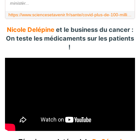
ministèr...
https://www.sciencesetavenir.fr/sante/covid-plus-de-100-millions-de-tests-en-france-depuis-le-debut-de-l-epidemie_155694
Nicole Delépine
et le business du cancer :
On teste les médicaments sur les patients
!