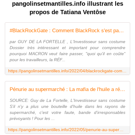
pangolinsetmantilles.info illustrant les
propos de Tatiana Ventôse
#BlackRockGate : Comment BlackRock s'est payé Macron ! - Pangolins et mantilles
par GUY DE LA FORTELLE , L'Investisseur sans costume
Dossier très intéressant et important pour comprendre
pourquoi MACRON veut faire passer, "quoi qu'il en coûte"
pour les travailleurs, la RÉF...
https://pangolinsetmantilles.info/2022/04/blackrockgate-comment-blackrock-s-est-paye-macron.html
Pénurie au supermarché : La mafia de l'huile a réussi l'impossible ! - Pangolins et mantilles
SOURCE: Guy de La Fortelle, L'Investisseur sans costume
S'il n'y a plus une bouteille d'huile dans les rayons de
supermarché, c'est votre faute, bande d'irresponsables
prévoyants ! Pour les ...
https://pangolinsetmantilles.info/2022/05/penurie-au-supermarche-la-mafia-de-l-huile-a-reussi-l-impossible.html