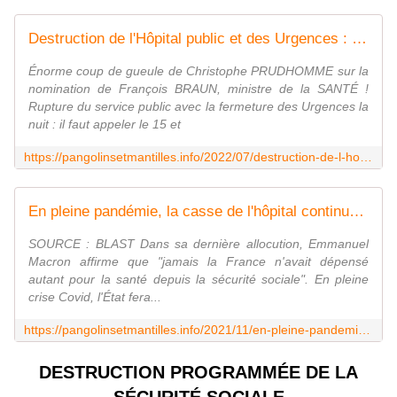
Destruction de l'Hôpital public et des Urgences : Christophe PRUDHOMME, urgentiste et conseiller régional, témoigne - Pangolins et mantilles
Énorme coup de gueule de Christophe PRUDHOMME sur la
nomination de François BRAUN, ministre de la SANTÉ !
Rupture du service public avec la fermeture des Urgences la
nuit : il faut appeler le 15 et
https://pangolinsetmantilles.info/2022/07/destruction-de-l-hopital-public-christophe-prudhomme-urgentiste-et-conseiller-regional-temoigne.html
En pleine pandémie, la casse de l'hôpital continue ! - Pangolins et mantilles
SOURCE : BLAST Dans sa dernière allocution, Emmanuel
Macron affirme que "jamais la France n'avait dépensé
autant pour la santé depuis la sécurité sociale". En pleine
crise Covid, l'État fera...
https://pangolinsetmantilles.info/2021/11/en-pleine-pandemie-la-casse-de-l-hopital-continue.html
DESTRUCTION PROGRAMMÉE DE LA