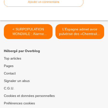
Ajouter un commentaire
< SURPOPULATION
L’Espagne admet avoir
MONDIALE : Alarme
pulvérisé des «Chemtrails»
réaliste justifiée ou montage
dans le cadre d’un
diabolique ?
programme secret de l’ONU
>
Hébergé par Overblog
Top articles
Pages
Contact
Signaler un abus
C.G.U.
Cookies et données personnelles
Préférences cookies