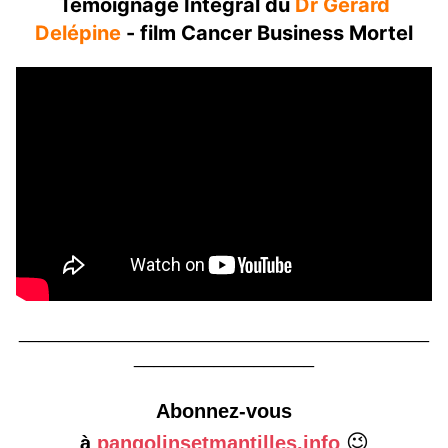
Témoignage Intégral du
Dr Gérard
Delépine
- film Cancer Business Mortel
_________________________________________
__________________
Abonnez-vous
😉
à
pangolinsetmantilles.info