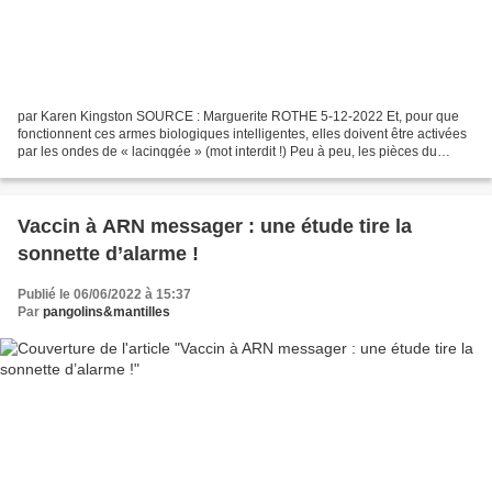
par Karen Kingston SOURCE : Marguerite ROTHE 5-12-2022 Et, pour que
fonctionnent ces armes biologiques intelligentes, elles doivent être activées
par les ondes de « lacinqgée » (mot interdit !) Peu à peu, les pièces du
puzzle s'assemblent, et l'étendue...
Vaccin à ARN messager : une étude tire la
sonnette d’alarme !
Publié le 06/06/2022 à 15:37
Par
pangolins&mantilles