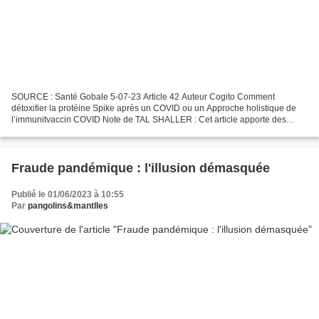
SOURCE : Santé Gobale 5-07-23 Article 42 Auteur Cogito Comment
détoxifier la protéine Spike après un COVID ou un Approche holistique de
l’immunitvaccin COVID Note de TAL SHALLER : Cet article apporte des
compléments utiles, complémentaires à ceux de l’article...
Fraude pandémique : l'illusion démasquée
Publié le 01/06/2023 à 10:55
Par
pangolins&mantlles