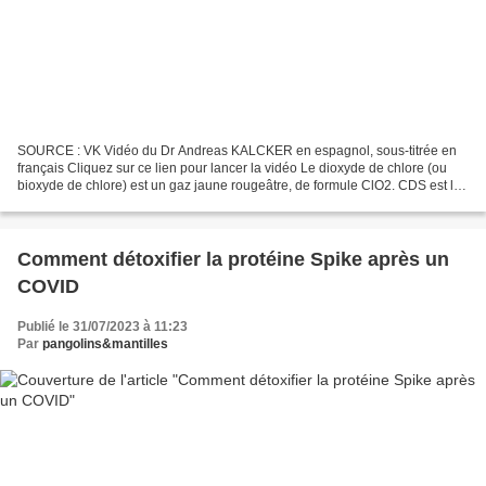
SOURCE : VK Vidéo du Dr Andreas KALCKER en espagnol, sous-titrée en
français Cliquez sur ce lien pour lancer la vidéo Le dioxyde de chlore (ou
bioxyde de chlore) est un gaz jaune rougeâtre, de formule ClO2. CDS est le
nom anglais du gaz ClO2 (dioxyde...
Comment détoxifier la protéine Spike après un
COVID
Publié le 31/07/2023 à 11:23
Par
pangolins&mantilles