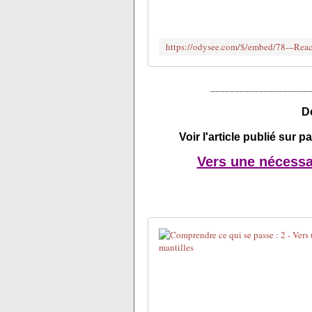
____________________
D
Voir l'article publié sur
Vers une nécessai