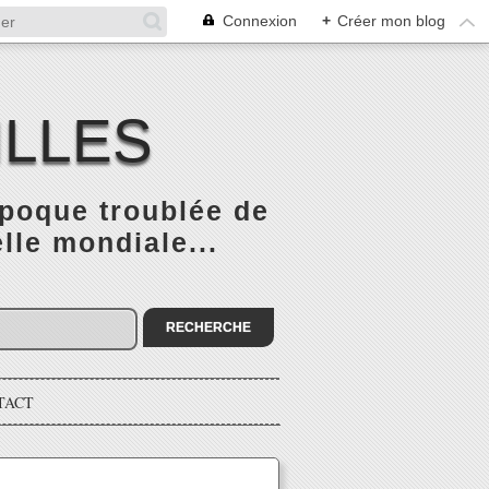
Connexion
+
Créer mon blog
ILLES
époque troublée de
elle mondiale...
TACT