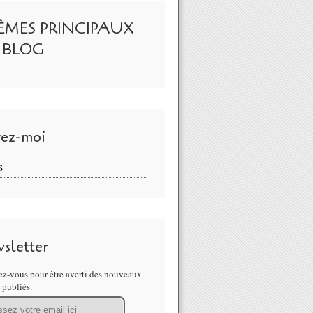
ÈMES PRINCIPAUX
 BLOG
vez-moi
S
sletter
n 19 - La crise des institutions démocratique - Valérie BUGAULT & M
z-vous pour être averti des nouveaux
s publiés.