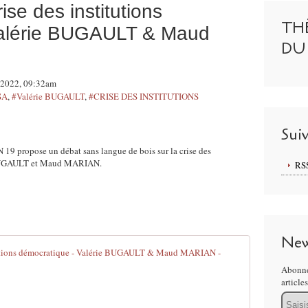
ise des institutions
TH
Valérie BUGAULT & Maud
DU
i 2022, 09:32am
SA
,
#Valérie BUGAULT
,
#CRISE DES INSTITUTIONS
Sui
 propose un débat sans langue de bois sur la crise des
e BUGAULT et Maud MARIAN.
RS
New
78 - Reactio
Abonne
M
article
a
Email
î