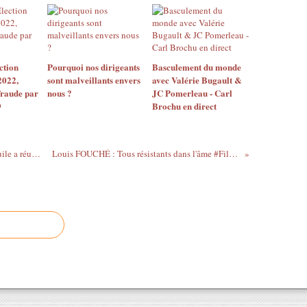
i
t
c
s
o
a
n
n
ction
Pourquoi nos dirigeants
Basculement du monde
t
s
2022,
sont malveillants envers
avec Valérie Bugault &
r
l
fraude par
nous ?
JC Pomerleau - Carl
ô
a
9
Brochu en direct
l
n
e
g
l
u
e
e
Pénurie au supermarché : La mafia de l’huile a réussi l’impossible !
Louis FOUCHÉ : Tous résistants dans l'âme #Film-documentaire
m
d
o
e
n
b
d
o
e
i
o
s
c
s
c
u
i
r
d
l
e
a