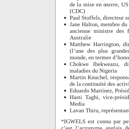
de la mise en œuvre, US
(CDC)
Paul Stoffels, directeur 
Jane Halton, membre du 
ancienne ministre des f
Australie
Matthew Harrington, di
(l’une des plus grande
monde, en termes d’honor
Chokwe Ihekweazu, dir
maladies du Nigeria
Martin Knuchel, responsa
de la continuité des acti
Eduardo Martinez, Prési
Hasti Taghi, vice-prési
Media
Lavan Thiru, représentan
*IGWELS est connu par peu 
c’est l’acronyme anglais 