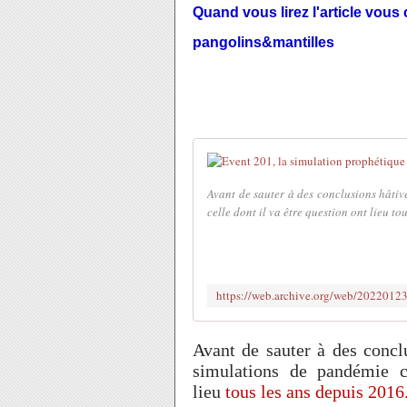
Quand vous lirez l'article vous
pangolins&mantilles
Avant de sauter à des conclusions hâtiv
celle dont il va être question ont lieu tou
Avant de sauter à des concl
simulations de pandémie c
lieu
tous les ans depuis 2016