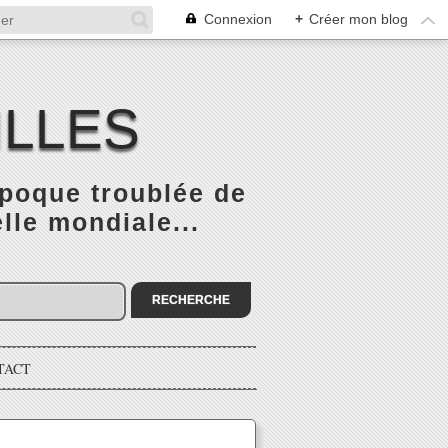
Connexion
+
Créer mon blog
ILLES
époque troublée de
elle mondiale...
TACT