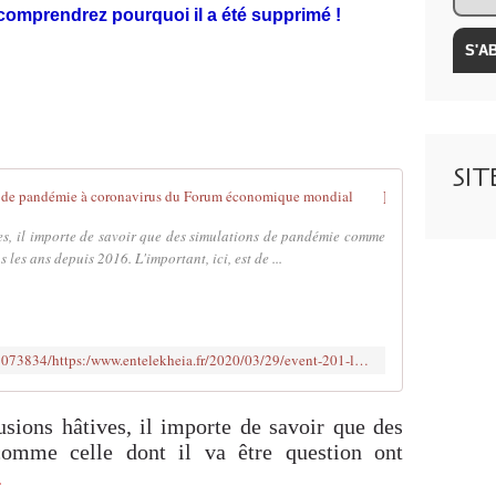
 comprendrez pourquoi il a été supprimé !
SI
Event 201, la simulation prophétique de pandémie à coronavirus du Forum économique mondial
es, il importe de savoir que des simulations de pandémie comme
s les ans depuis 2016. L'important, ici, est de ...
https://web.archive.org/web/20220123073834/https:/www.entelekheia.fr/2020/03/29/event-201-la-simulation-prophetique-de-pandemie-a-coronavirus-du-forum-economique-mondial/
usions hâtives, il importe de savoir que des
omme celle dont il va être question ont
.