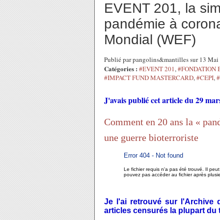
EVENT 201, la sim
pandémie à coron
Mondial (WEF)
Publié par pangolins&mantilles sur 13 Ma
Catégories :
#EVENT 201
,
#FONDATION 
#IMPACT FUND MASTERCARD
,
#CEPI
,
J'avais publié cet article du 29 mar
Comment en 20 ans la « pand
une guerre bioterroriste
Error 404 - Not found
Le fichier requis n'a pas été trouvé. Il peu
pouvez pas accéder au fichier après plusieu
Je l'ai retrouvé sur l'Archiv
articles censurés la plupart du