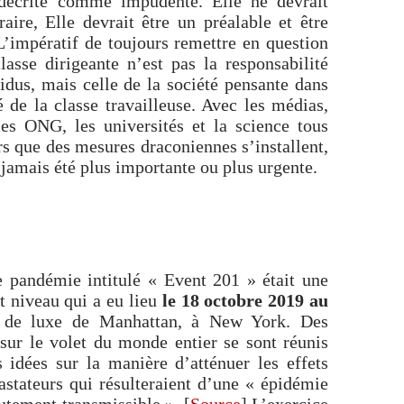
 décrite comme impudente. Elle ne devrait
raire, Elle devrait être un préalable et être
 L’impératif de toujours remettre en question
lasse dirigeante n’est pas la responsabilité
idus, mais celle de la société pensante dans
 de la classe travailleuse. Avec les médias,
 les ONG, les universités et la science tous
rs que des mesures draconiennes s’installent,
 jamais été plus importante ou plus urgente.
de pandémie intitulé « Event 201 » était une
t niveau qui a eu lieu
le 18 octobre 2019 au
 de luxe de Manhattan, à New York. Des
s sur le volet du monde entier se sont réunis
 idées sur la manière d’atténuer les effets
stateurs qui résulteraient d’une « épidémie
utement transmissible ». [
Source
] L’exercice