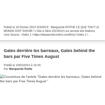
Publié le 16 Février 2023 SOURCE : Marguerite ROTHE CE QUE TOUT LE
MONDE DOIT SAVOIR ! L'Aile à Stick 2023/010 Les secrets des Nations
Unis Source : Vidéo 1 / https://stopworldcontrol.com/fr/nu/ Vidéo 2 /
https://odysee.com/@laileastick:4/2022-039-Le-Plan-des-mondialistes:b...
Gates derrière les barreaux, Gates behind the
bars par Five Times August
Publié le 10/02/2023 à 16:45
Par
Marguerite Rothe