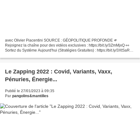
avec Olivier Piacentini SOURCE : GÉOPOLITIQUE PROFONDE 🫵
Rejoignez la chaîne pour des vidéos exclusives : https://bit.ly/3ZmMjxQ 👀
Sortez du Système Aujourd'hui (Stratégies Gratuites) : https://bit.ly/3XtSaR0
🔴 Nos solutions Autonomie & Investissement...
Le Zapping 2022 : Covid, Variants, Vaxx,
Pénuries, Énergie...
Publié le 27/01/2023 à 09:35
Par
pangolins&mantilles