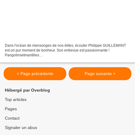
Dans l'océan de mensonges de nos élites, écouter Philippe GUILLEMANT
est un pur moment de bonheur. Son entrevue est passionnante !
Pangolinsetmantilles
___________________________________________________________
_ SOURCE : La Chaîne humaine- 5 octobre...
< Page précédente
Page suivante >
Hébergé par Overblog
Top articles
Pages
Contact
Signaler un abus