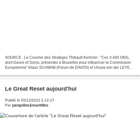
SOURCE : Le Courrier des Stratèges Thibault Kerlirzin : “Ces 3.400 ONG,
dont Davos et Soros, présentes à Bruxelles pour influencer la Commission
Européenne” Klaus SCHWAB (Forum de DAVOS) et Ursula von der LEYEN
(présidente de la Commission européenne)...
Le Great Reset aujourd'hui
Publié le 05/12/2022 à 12:27
Par
pangolins&mantilles