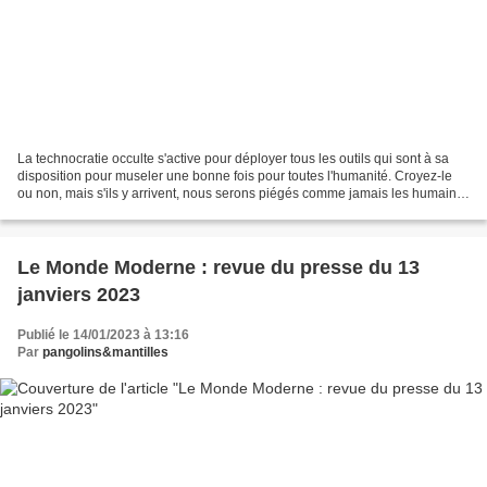
La technocratie occulte s'active pour déployer tous les outils qui sont à sa
disposition pour museler une bonne fois pour toutes l'humanité. Croyez-le
ou non, mais s'ils y arrivent, nous serons piégés comme jamais les humains
ne l'ont été. Encore plus...
Le Monde Moderne : revue du presse du 13
janviers 2023
Publié le 14/01/2023 à 13:16
Par
pangolins&mantilles