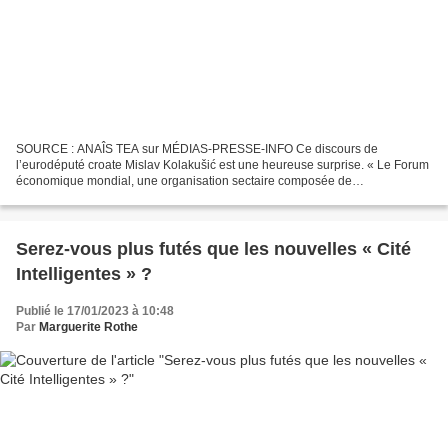
SOURCE : ANAÎS TEA sur MÉDIAS-PRESSE-INFO Ce discours de
l’eurodéputé croate Mislav Kolakušić est une heureuse surprise. « Le Forum
économique mondial, une organisation sectaire composée de
multinationales, de milliardaires et de politiciens achetés,...
Serez-vous plus futés que les nouvelles « Cité
Intelligentes » ?
Publié le 17/01/2023 à 10:48
Par
Marguerite Rothe