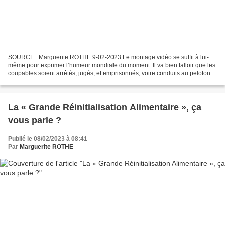
SOURCE : Marguerite ROTHE 9-02-2023 Le montage vidéo se suffit à lui-
même pour exprimer l’humeur mondiale du moment. Il va bien falloir que les
coupables soient arrêtés, jugés, et emprisonnés, voire conduits au peloton
d’exécution. Cliquez sur le lien,...
La « Grande Réinitialisation Alimentaire », ça
vous parle ?
Publié le 08/02/2023 à 08:41
Par
Marguerite ROTHE