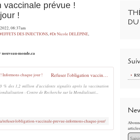
n vaccinale prévue !
TH
our !
DU
i 2022, 08:37am
#EFFETS DES INJECTIONS
,
#Dr Nicole DELÉPINE
,
r nouveau-monde.ca
Sui
Refuser l'obligation vaccinale prévue ! Informons chaque jour !
RS
0 % des 1,2 million d'accidents signalés après la vaccination
ndialisation - Centre de Recherche sur la Mondialisati...
New
/refuser-lobligation-vaccinale-prevue-informons-chaque-jour/
Abonne
article
Email