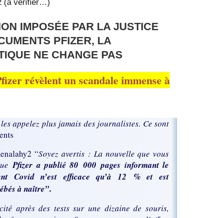
 (à vérifier…)
ION IMPOSÉE PAR LA JUSTICE
CUMENTS PFIZER, LA
TIQUE NE CHANGE PAS
fizer révèlent un scandale immense à
e les appelez plus jamais des journalistes. Ce sont
ents
enalahy2 “
Soyez avertis : La nouvelle que vous
que
Pfizer a publié 80 000 pages informant le
nt Covid n’est efficace qu’à 12 % et est
.
ébés à naître”
cité après des tests sur une dizaine de souris,