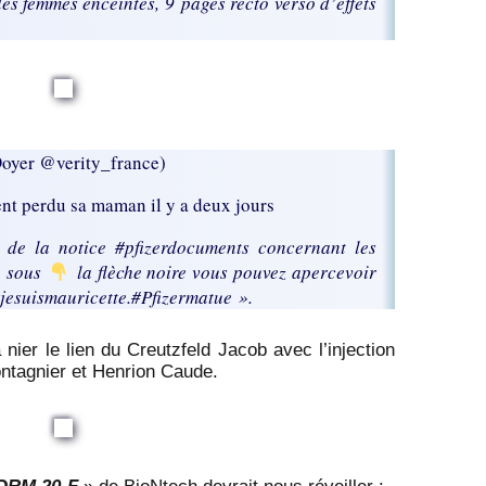
es femmes enceintes, 9 pages recto verso d’effets
oyer @verity_france)
ent perdu sa maman il y a deux jours
 de la notice #pfizerdocuments concernant les
, sous
la flèche noire vous pouvez apercevoir
jesuismauricette.#Pfizermatue ».
 nier le lien du Creutzfeld Jacob avec l’injection
ontagnier et Henrion Caude.