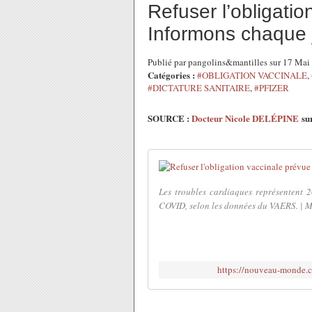
Refuser l’obligatio
Informons chaque j
Publié par pangolins&mantilles sur 17 Ma
Catégories :
#OBLIGATION VACCINALE
,
#DICTATURE SANITAIRE
,
#PFIZER
SOURCE :
Docteur Nicole DELÉPINE
su
Les troubles cardiaques représentent 2
COVID, selon les données du VAERS. | Mo
https://nouveau-monde.ca