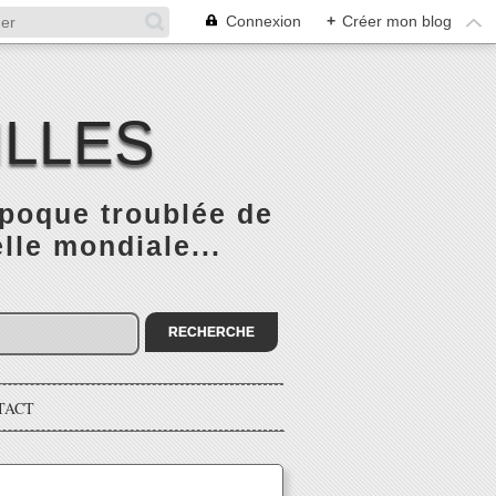
Connexion
+
Créer mon blog
ILLES
époque troublée de
elle mondiale...
TACT