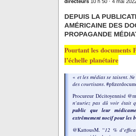
directeurs
10 h 50 · 4 mai 2022
DEPUIS LA PUBLICAT
AMÉRICAINE DES DO
PROPAGANDE MÉDIA
Pourtant
les documents P
l’échelle planétaire
«
et les médias se taisent. N
des courtisans
. #pfizerdocum
Procureur Décitoyennisé @m
n’auriez pas dû voir était 
public que leur médicame
extrêmement nocif pour les b
@KattousM. “
12 % d’effica