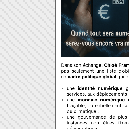
Dans son échange,
Chloé Fra
pas seulement une liste d’obj
un
cadre politique global
qui ou
une
identité numérique
gé
services, aux déplacements 
une
monnaie numérique 
traçable, potentiellement 
ou climatique ;
une gouvernance de plu
instances non élues fixe
démocratique.