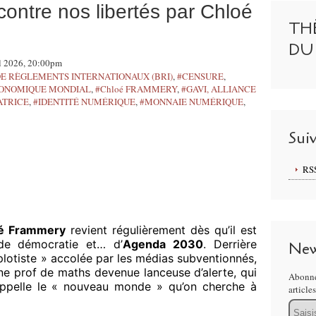
contre nos libertés par Chloé
TH
DU
il 2026, 20:00pm
E RÈGLEMENTS INTERNATIONAUX (BRI)
,
#CENSURE
,
ONOMIQUE MONDIAL
,
#Chloé FRAMMERY
,
#GAVI, ALLIANCE
ATRICE
,
#IDENTITÉ NUMÉRIQUE
,
#MONNAIE NUMÉRIQUE
,
Sui
RS
é Frammery
revient régulièrement dès qu’il est
 de démocratie et… d’
Agenda 2030
. Derrière
New
lotiste » accolée par les médias subventionnés,
’une prof de maths devenue lanceuse d’alerte, qui
Abonne
appelle le « nouveau monde » qu’on cherche à
article
Email