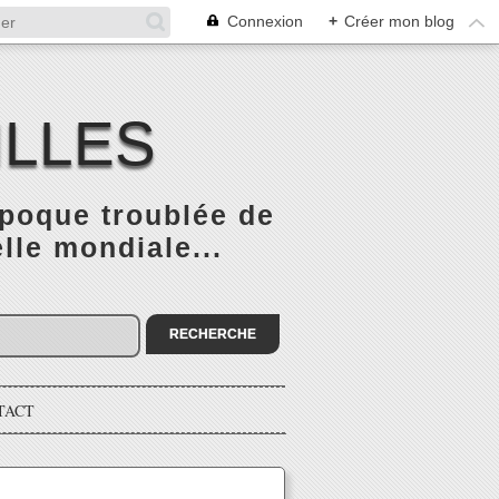
Connexion
+
Créer mon blog
ILLES
époque troublée de
elle mondiale...
TACT