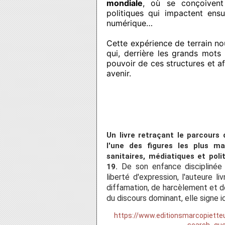
mondiale
, où se conçoivent
politiques qui impactent ensui
numérique…
Cette expérience de terrain nour
qui, derrière les grands mots (
pouvoir de ces structures et af
avenir.
Un livre retraçant le parcour
l'une des figures les plus m
sanitaires, médiatiques et pol
De son enfance disciplinée 
19.
liberté d'expression, l'auteure l
diffamation, de harcèlement et d
du discours dominant, elle signe ic
https://www.editionsmarcopiette
search_que