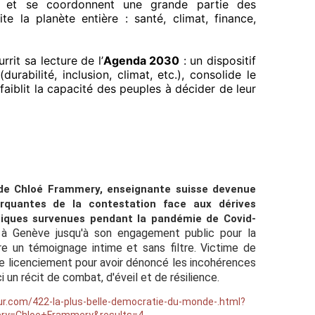
 et se coordonnent une grande partie des
te la planète entière : santé, climat, finance,
rit sa lecture de l’
Agenda 2030
: un dispositif
durabilité, inclusion, climat, etc.), consolide le
faiblit la capacité des peuples à décider de leur
s de Chloé Frammery, enseignante suisse devenue
arquantes de la contestation face aux dérives
itiques survenues pendant la pandémie de Covid-
à Genève jusqu'à son engagement public pour la
ivre un témoignage intime et sans filtre. Victime de
e licenciement pour avoir dénoncé les incohérences
i un récit de combat, d'éveil et de résilience.
ur.com/422-la-plus-belle-democratie-du-monde-.html?
ry=Chloe+Frammery&results=4