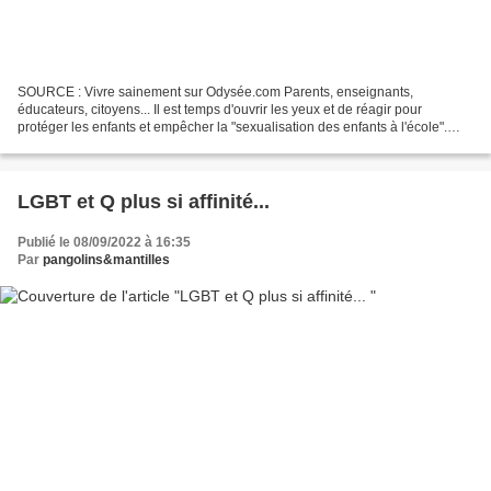
SOURCE : Vivre sainement sur Odysée.com Parents, enseignants,
éducateurs, citoyens... Il est temps d'ouvrir les yeux et de réagir pour
protéger les enfants et empêcher la "sexualisation des enfants à l'école".
Vous découvrirez dans cette vidéo, les pratiques...
LGBT et Q plus si affinité...
Publié le 08/09/2022 à 16:35
Par
pangolins&mantilles