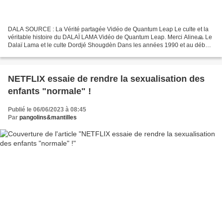
DALA SOURCE : La Vérité partagée Vidéo de Quantum Leap Le culte et la
véritable histoire du DALAÏ LAMA Vidéo de Quantum Leap. Merci Aline🙏 Le
Dalaï Lama et le culte Dordjé Shougdèn Dans les années 1990 et au début
des années 2000, le 14e Dalai Lama désapprouva...
NETFLIX essaie de rendre la sexualisation des
enfants "normale" !
Publié le 06/06/2023 à 08:45
Par
pangolins&mantilles