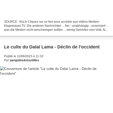
SOURCE : Kla.tv Cliquez sur ce lien pour accéder aux vidéos Medien-
Klagemauer.TV: Die anderen Nachrichten ... frei - unabhängig - unzensiert ...
was die Medien nicht verschweigen sollten ... wenig Gehörtes vom Volk, für
das Volk ...
___________________________________________________________
_...
Le culte du Dalaï Lama - Déclin de l'occident
Publié le 11/06/2023 à 11:32
Par
pangolins&mantilles