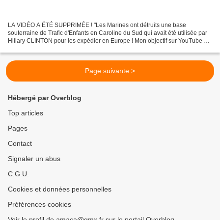
LA VIDÉO A ÉTÉ SUPPRIMÉE ! "Les Marines ont détruits une base
souterraine de Trafic d'Enfants en Caroline du Sud qui avait été utilisée par
Hillary CLINTON pour les expédier en Europe ! Mon objectif sur YouTube est
de vous relayer des informations que...
Page suivante >
Hébergé par Overblog
Top articles
Pages
Contact
Signaler un abus
C.G.U.
Cookies et données personnelles
Préférences cookies
Voir le profil de amaca@gmx.fr sur le portail Overblog