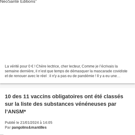
La vérité pour 0 € ! Chère lectrice, cher lecteur, Comme je l’écrivais la
semaine dernière, il n’est que temps de démasquer la mascarade covidiste
et de renouer avec le réel : il n'y a pas eu de pandémie ! Il y a eu une
pandémie de peur, une pandémie...
10 des 11 vaccins obligatoires ont été classés
sur la liste des substances vénéneuses par
l’ANSM*
Publié le 21/01/2024 à 14:05
Par
pangolins&mantilles