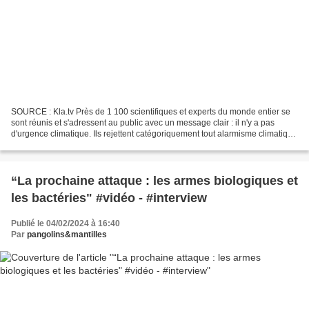
SOURCE : Kla.tv Près de 1 100 scientifiques et experts du monde entier se
sont réunis et s'adressent au public avec un message clair : il n'y a pas
d'urgence climatique. Ils rejettent catégoriquement tout alarmisme climatique
et appellent à aborder ce...
“La prochaine attaque : les armes biologiques et
les bactéries" #vidéo - #interview
Publié le 04/02/2024 à 16:40
Par
pangolins&mantilles