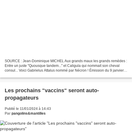
SOURCE : Jean-Dominique MICHEL Aux grands maux les grands remèdes :
Entre un juste "Quousque tandem..." et Caligula qui nommait son cheval
consul... Voici Gabrielus Attalus nommé par Nécron ! Émission du 9 janvier
2024. Aux grands maux les grands remèdes...
Les prochains "vaccins" seront auto-
propagateurs
Publié le 11/01/2024 à 14:43
Par
pangolins&mantilles