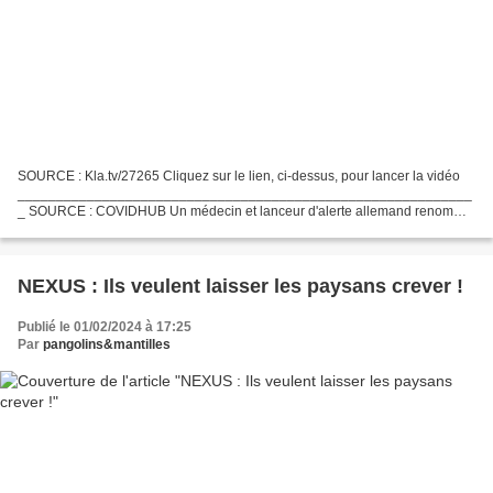
SOURCE : Kla.tv/27265 Cliquez sur le lien, ci-dessus, pour lancer la vidéo
___________________________________________________________
_ SOURCE : COVIDHUB Un médecin et lanceur d'alerte allemand renommé
attire l'attention sur un réseau d'usines pharmaceutiques...
NEXUS : Ils veulent laisser les paysans crever !
Publié le 01/02/2024 à 17:25
Par
pangolins&mantilles