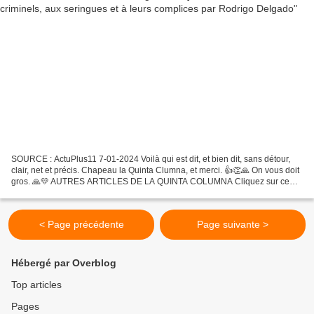
SOURCE : ActuPlus11 7-01-2024 Voilà qui est dit, et bien dit, sans détour,
clair, net et précis. Chapeau la Quinta Clumna, et merci. 👍👏🙏 On vous doit
gros. 🙏💛 AUTRES ARTICLES DE LA QUINTA COLUMNA Cliquez sur ce
lien pour accéder aux vidéos
___________________________________________________________.
..
< Page précédente
Page suivante >
Hébergé par Overblog
Top articles
Pages