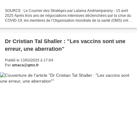
SOURCE : Le Courrier des Stratèges par Lalaina Andriamparany - 15 avril
2025 Après trois ans de négociations intensives déclenchées par la crise du
COVID-19, les membres de l’Organisation mondiale de la santé (OMS) ont
trouvé un accord de principe sur...
Dr Cristian Tal Shaller : "Les vaccins sont une
erreur, une aberration"
Publié le 13/02/2025 à 17:04
Par
amaca@gmx.fr