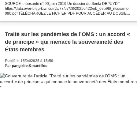
SOURCE : néosanté n° 90, juin 2019 Un dossier de Senta DEPUYDT
https://data.over-blog-kiwi.com/5/77/57/28/20250422/ob_09b9f6_ncosantc-
090.pdf TÉLÉCHARGEZ LE FICHIER PDF POUR ACCÉDER AU DOSSIER
COMPLET - NÇosantÇ - 090.pdf
___________________________________________________________
______ Cliquez...
Traité sur les pandémies de l’OMS : un accord «
de principe » qui menace la souveraineté des
États membres
Publié le 15/04/2025 à 15:50
Par
pangolins&mantilles