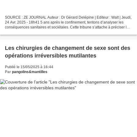
SOURCE : ZE JOURNAL Auteur : Dr Gérard Delépine | Editeur : Walt | Jeudi,
24 Avr. 2025 - 18h41 5 ans après le confinement, tentons d’analyser les
conséquences sanitaires et sociétales. Cette tribune s’attache à préciser le
bilan sanitaire factuel du...
Les chirurgies de changement de sexe sont des
opérations irréversibles mutilantes
Publié le 15/05/2025 à 16:44
Par
pangolins&mantilles