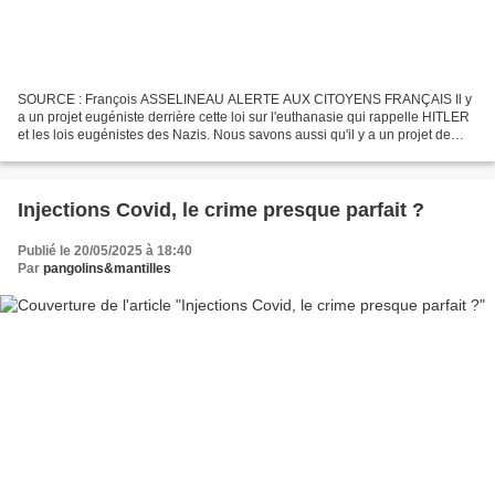
SOURCE : François ASSELINEAU ALERTE AUX CITOYENS FRANÇAIS Il y
a un projet eugéniste derrière cette loi sur l'euthanasie qui rappelle HITLER
et les lois eugénistes des Nazis. Nous savons aussi qu'il y a un projet de
DÉPOPULATION voulu par les Mondialistes...
Injections Covid, le crime presque parfait ?
Publié le 20/05/2025 à 18:40
Par
pangolins&mantilles