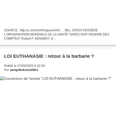
SOURCE : http://x.com/JimFergusonUK/ … BILL GATES POSSÈDE
L'ORGANISATION MONDIALE DE LA SANTÉ "GATES DOIT RENDRE DES
COMPTES" Robert F. KENNEDY Jr
___________________________________________________________
_________________ Robert F. KENNEDY Jr n'est...
LOI EUTHANASIE : retour à la barbarie ?
Publié le 27/05/2025 à 22:50
Par
pangolin&mantilles