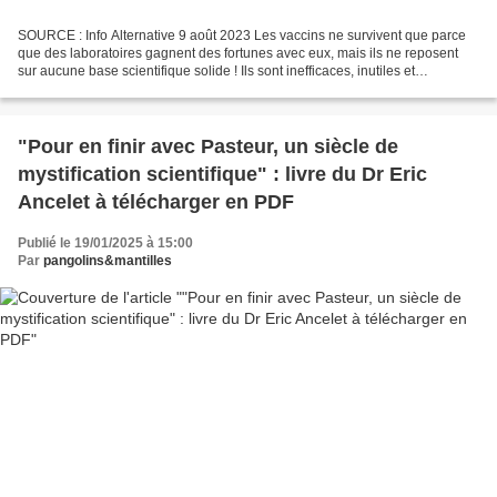
SOURCE : Info Alternative 9 août 2023 Les vaccins ne survivent que parce
que des laboratoires gagnent des fortunes avec eux, mais ils ne reposent
sur aucune base scientifique solide ! Ils sont inefficaces, inutiles et
dangereux ! " SOURCE : https://odysee.com/@Feerika:d/Christian-Tal-
Shaller:6 Les...
"Pour en finir avec Pasteur, un siècle de
mystification scientifique" : livre du Dr Eric
Ancelet à télécharger en PDF
Publié le 19/01/2025 à 15:00
Par
pangolins&mantilles